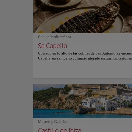
un santuario sereno perfecto para nadar tranquilamente y di
particularmente acogedor para familias con niños pequeño
medida que la suave brisa mediterránea acaricia la orilla, lo
visitantes pueden disfrutar del ambiente tranquilo o partic
variedad de actividades acuáticas, desde el paddleboard has
snorkel, en medio del tranquilo mar azul. Con su pintoresc
y sus aguas seguras y acogedoras, Ses Figueretes promete 
Cocina mediterránea
experiencia costera verdaderamente inolvidable para todos
Sa Capella
Ubicado en lo alto de las colinas de San Antonio, se encue
Capella, un santuario culinario alojado en una impresionan
capilla del siglo XVI. Este lugar histórico ofrece una exper
gastronómica inolvidable donde la cocina mediterránea to
protagonismo. Se destacan las carnes a la parrilla y el pesc
Sumérjase en el ambiente gótico de Sa Capella, donde la i
tenue agrega un toque de misterio y encanto. El ambiente e
verdaderamente fascinante y transporta a los comensales a 
pasada de elegancia y refinamiento. Deleite su paladar con
exquisitos platos como la carne ahumada Wagyu, las almeja
parrilla con salsa verde y los panes dulces de Angus negro 
marinado con cítricos. Para un final divino, saboree la dec
pastel de chocolate con sal de Maldon. Es importante tener
que Sa Capella mantiene un código de vestimenta estricto y
Museos y Galerías
reservas son esenciales debido a su popularidad. Si busca 
experiencia gastronómica elegante y refinada con una coci
Castillo de Ibiza