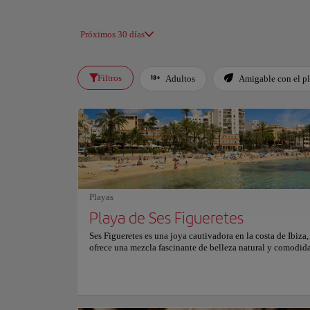
Próximos 30 días
Filtros
Adultos
Amigable con el p
Playas
Playa de Ses Figueretes
Ses Figueretes es una joya cautivadora en la costa de Ibiza,
ofrece una mezcla fascinante de belleza natural y comodid
Ubicada a poca distancia del bullicioso corazón de la isla, 
bien cuidada atrae a los visitantes con sus aguas cristalinas
suave. Dividida en secciones más pequeñas por muelles roc
Figueretes crea calas que invitan a la exploración y la relaj
aguas poco profundas, al abrigo de las olas que se estrellan