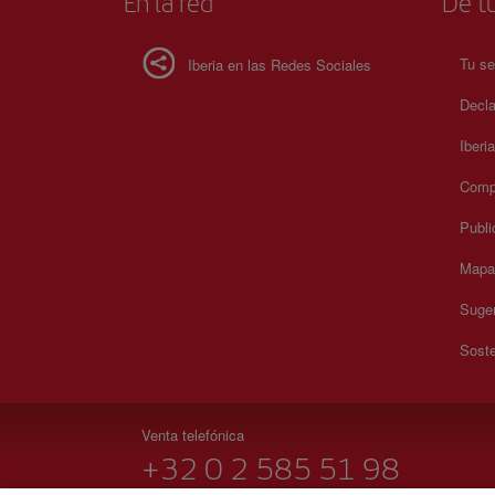
En la red
De tu
Tu se
Iberia en las Redes Sociales
Decla
Iberi
Compr
Publi
Mapa 
Suger
Soste
Venta telefónica
+32 0 2 585 51 98