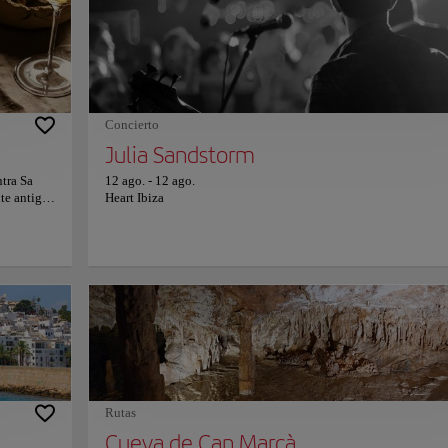
vertirse,
Benirrás es un fantástico lugar de fiesta, también es un refugio 
s. A
los entusiastas de la naturaleza. Las aguas cristalinas son perfec
s
para practicar snorkel, y los exuberantes alrededores ofrecen
ipar en una
condiciones ideales para paseos panorámicos. ¡Es un paraíso
ta el
esperando ser descubierto!
o entorno
una
Concierto
.
Julia Sandstorm
ntra Sa
12 ago.
-
12 ago.
te antigua
Heart Ibiza
iencia
ma el
ado.
luminación
s
una era
s a la
tostado
adencia del
 en cuenta
 las
Rutas
una
na
Cueva de Can Marçà