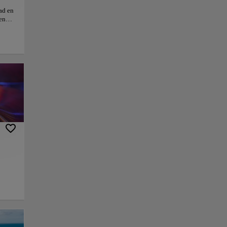
ad en
 en
as
 que
 al
e los
r un
on
adas
e
er más
al.
nlace
Guardar