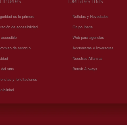
 interés
Iberia es más
guridad es lo primero
Noticias y Novedades
ración de accesibilidad
Grupo Iberia
a accesible
Web para agencias
omiso de servicio
Accionistas e Inversores
cidad
Nuestras Alianzas
del sitio
British Airways
encias y felicitaciones
nibilidad