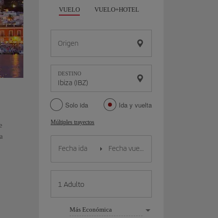
VUELO
VUELO+HOTEL
VUELO+COCHE
Origen
DESTINO
Solo ida
Ida y vuelta
Múltiples trayectos
e
a
Más Económica