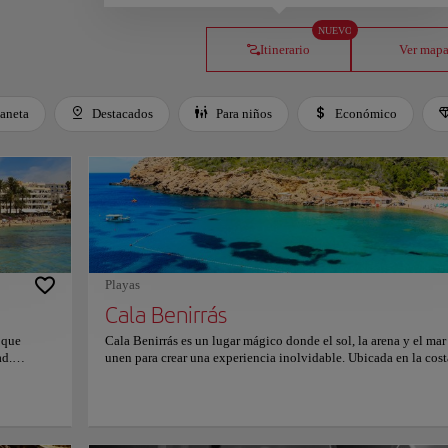
NUEVO
Itinerario
Ver map
laneta
Destacados
Para niños
Económico
Playas
Cala Benirrás
 que
Cala Benirrás es un lugar mágico donde el sol, la arena y el mar
ad.
unen para crear una experiencia inolvidable. Ubicada en la cost
esta playa
norte de Ibiza, esta hermosa playa es muy querida por los lugar
 y arena
los viajeros por igual. Al atardecer, se puede ver a los visitantes
osos, Ses
bailando descalzos al ritmo de tambores. Benirrás es conocida 
ación. Las
sus legendarias sesiones de tambores al atardecer, en las que la 
, forman
cobra vida con música, risas y un sentido de pura alegría. Si bie