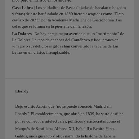
incorporó el marisco en los años 40.
Después
he
Casa Labra |
Los soldaditos de Pavía (tajadas de bacalao rebozadas
y fritas) de este bar fundado en 1860 fueron escogidas como “Plato
pensado
castizo de 2023” por la Academia Madrileña de Gastronomía. Las
que
colas que se forman en la puerta le dan la razón.
podemos
La Dolores |
No hay pareja mejor avenida que un “matrimonio” de
ir
La Dolores. La tapa de anchoas del Cantábrico y boquerones en
directos
vinagre o sus deliciosas gildas han convertido la taberna de Las
al
Letras en un clásico irremplazable.
centro
y
pasar
por
el
jardín
Lhardy
del
Príncipe
Dejó escrito Azorín que "no se puede concebir Madrid sin
de
Lhardy". El establecimiento, que abrió en 1839, ha visto desfilar
Anglona.
por su comedor a intelectuales, políticos y aristócratas como el
Es
Marqués de Santillana, Alfonso XII, Isabel II o Benito Pérez
pequeñito,
Galdós, unos guiando y otros narrando la historia de España.
como