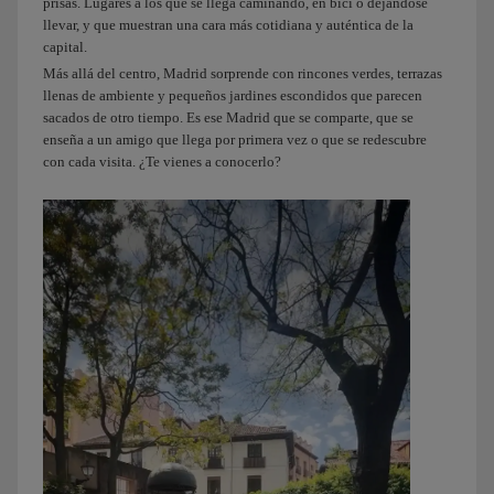
prisas. Lugares a los que se llega caminando, en bici o dejándose
llevar, y que muestran una cara más cotidiana y auténtica de la
capital.
Más allá del centro, Madrid sorprende con rincones verdes, terrazas
llenas de ambiente y pequeños jardines escondidos que parecen
sacados de otro tiempo. Es ese Madrid que se comparte, que se
enseña a un amigo que llega por primera vez o que se redescubre
con cada visita. ¿Te vienes a conocerlo?
A
lo
mejor
me
escuchas
cuando
aterrices,
pero
bueno,
te
voy
contando,