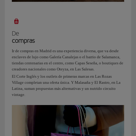
las
terrazas,
la
siguiente
parada
De
es
compras
la
Plaza
Ir de compras en Madrid es una experiencia diversa, que va desde
de
enclaves de lujo como Galería Canalejas o el barrio de Salamanca,
Olavide.
tiendas centenarias en el centro, como Capas Seseña, o boutiques de
Nos
creadores nacionales como Oteyza, en Las Salesas.
tomamos
El Corte Inglés y los outlets de primeras marcas en Las Rozas
algo
Village completan una oferta única. Y Malasaña y El Rastro, en La
Latina, suman propuestas más alternativas y un nutrido circuito
al
vintage.
sol,
comemos
unas
buenas
tapas
y