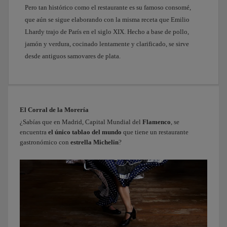
Pero tan histórico como el restaurante es su famoso consomé,
sacado
de
que aún se sigue elaborando con la misma receta que Emilio
un
Lhardy trajo de París en el siglo XIX. Hecho a base de pollo,
cuento.
jamón y verdura, cocinado lentamente y clarificado, se sirve
Ya
desde antiguos samovares de plata.
verás,
parece
que
no
estamos
El Corral de la Morería
en
¿Sabías que en Madrid, Capital Mundial del
Flamenco
, se
plena
encuentra
el único tablao del mundo
que tiene un restaurante
capital.
gastronómico con
estrella Michelin
?
Y
como
sé
de
tu
amor
por