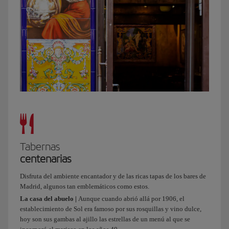
Cristal
de
Arganzuela,
que
es
precioso,
y
luego
podemos
coger
una
bici
e
Tabernas
ir
centenarias
dando
un
Disfruta del ambiente encantador y de las ricas tapas de los bares de
paseo
Madrid, algunos tan emblemáticos como estos.
por
La casa del abuelo |
Aunque cuando abrió allá por 1906, el
Madrid
establecimiento de Sol era famoso por sus rosquillas y vino dulce,
Río.
hoy son sus gambas al ajillo las estrellas de un menú al que se