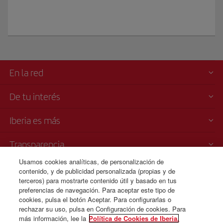
En la red
De tu interés
Iberia es más
Transparencia
Usamos cookies analíticas, de personalización de
Venta telefónica
contenido, y de publicidad personalizada (propias y de
+32 0 2 585 51 98
terceros) para mostrarte contenido útil y basado en tus
preferencias de navegación. Para aceptar este tipo de
Lunes a domingo 09:00 - 20:00 horas (francés). Lunes a domingo
cookies, pulsa el botón Aceptar. Para configurarlas o
00:00 - 24:00 horas (español e inglés).
rechazar su uso, pulsa en Configuración de cookies. Para
más información, lee la
Política de Cookies de Iberia.