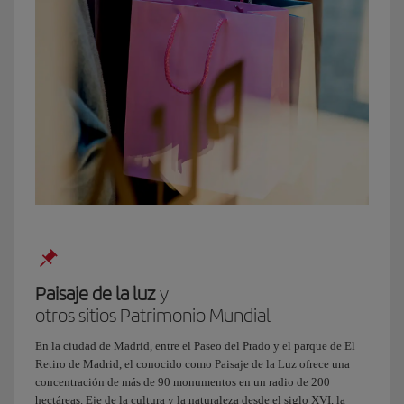
nos
ponemos
al
día,
¿vale?
Venga,
corto,
que
ya
estoy
llegando
a
la
T4
para
Paisaje de la luz
y
recogerte.
otros sitios Patrimonio Mundial
¡Ay!
Qué
En la ciudad de Madrid, entre el Paseo del Prado y el parque de El
ganas
Retiro de Madrid, el conocido como Paisaje de la Luz ofrece una
de
concentración de más de 90 monumentos en un radio de 200
enseñarte
hectáreas. Eje de la cultura y la naturaleza desde el siglo XVI, la