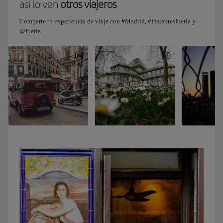
así lo ven
otros viajeros
Y
como
Comparte tu experiencia de viaje con #Madrid, #InstantesIberia y
sé
@Iberia
que
te
gusta
mucho
el
arte,
pues
seguro
que
te
encanta.
Visitamos
el
invernadero
del
Palacio
de