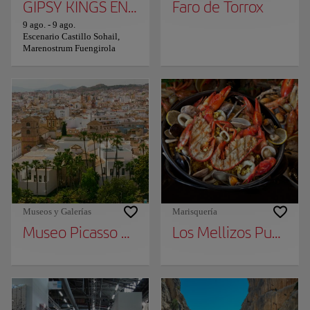
GIPSY KINGS EN CONCIERTO
Faro de Torrox
9 ago.
-
9 ago.
Escenario Castillo Sohail,
Marenostrum Fuengirola
Museos y Galerías
Marisquería
Museo Picasso Málaga
Los Mellizos Puerto 