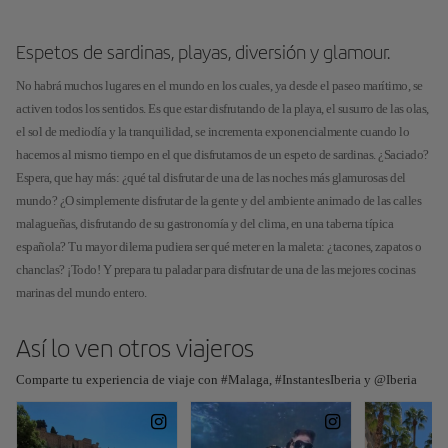
Espetos de sardinas, playas, diversión y glamour.
No habrá muchos lugares en el mundo en los cuales, ya desde el paseo marítimo, se
activen todos los sentidos. Es que estar disfrutando de la playa, el susurro de las olas,
el sol de mediodía y la tranquilidad, se incrementa exponencialmente cuando lo
hacemos al mismo tiempo en el que disfrutamos de un espeto de sardinas. ¿Saciado?
Espera, que hay más: ¿qué tal disfrutar de una de las noches más glamurosas del
mundo? ¿O simplemente disfrutar de la gente y del ambiente animado de las calles
malagueñas, disfrutando de su gastronomía y del clima, en una taberna típica
española? Tu mayor dilema pudiera ser qué meter en la maleta: ¿tacones, zapatos o
chanclas? ¡Todo! Y prepara tu paladar para disfrutar de una de las mejores cocinas
marinas del mundo entero.
Así lo ven otros viajeros
Comparte tu experiencia de viaje con #Malaga, #InstantesIberia y @Iberia