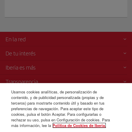
En la red
De tu interés
Iberia es más
Transparencia
Usamos cookies analíticas, de personalización de
Venta telefónica
contenido, y de publicidad personalizada (propias y de
+32 0 2 585 51 98
terceros) para mostrarte contenido útil y basado en tus
preferencias de navegación. Para aceptar este tipo de
Lunes a domingo 09:00 - 20:00 horas (francés). Lunes a domingo
cookies, pulsa el botón Aceptar. Para configurarlas o
00:00 - 24:00 horas (español e inglés).
rechazar su uso, pulsa en Configuración de cookies. Para
más información, lee la
Política de Cookies de Iberia.