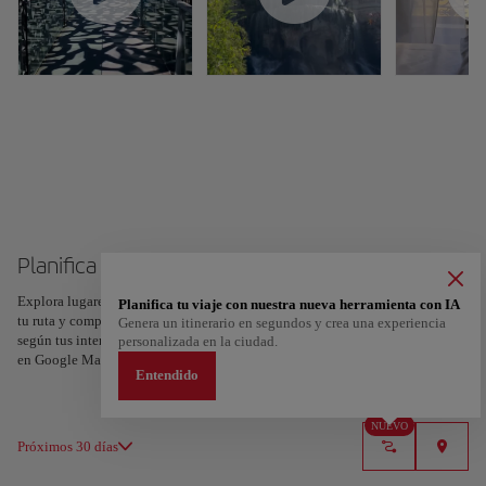
Planifica tu viaje a Marsella
Explora lugares, experiencias y marca con el corazón tus favoritos para crear
Planifica tu viaje con nuestra nueva herramienta con IA
tu ruta y compartirla. ¿Quieres más ideas? Obtén un itinerario personalizado
Genera un itinerario en segundos y crea una experiencia
según tus intereses y la duración de tu viaje: en sólo dos pasos y descargable
personalizada en la ciudad.
en Google Maps.
Entendido
NUEVO
Próximos 30 días