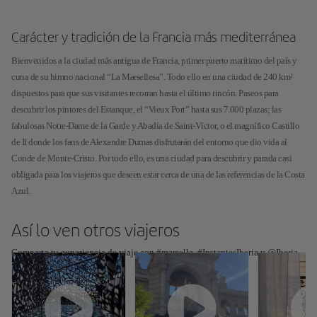
Carácter y tradición de la Francia más mediterránea
Bienvenidos a la ciudad más antigua de Francia, primer puerto marítimo del país y
cuna de su himno nacional “La Marsellesa”. Todo ello en una ciudad de 240 km²
dispuestos para que sus visitantes recorran hasta el último rincón. Paseos para
descubrir los pintores del Estanque, el “Vieux Port” hasta sus 7.000 plazas; las
fabulosas Notre-Dame de la Garde y Abadía de Saint-Víctor, o el magnífico Castillo
de If donde los fans de Alexandre Dumas disfrutarán del entorno que dio vida al
Conde de Monte-Cristo. Por todo ello, es una ciudad para descubrir y parada casi
obligada para los viajeros que deseen estar cerca de una de las referencias de la Costa
Azul.
Así lo ven otros viajeros
Comparte tu experiencia de viaje con #marsella, #InstantesIberia y @Iberia