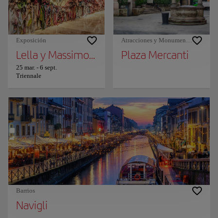
Exposición
Atracciones y Monumentos
Lella y Massimo Vignelli. Un lenguaje de cla
Plaza Mercanti
25 mar.
-
6 sept.
Triennale
Barrios
Navigli