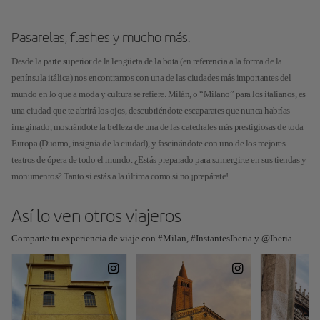
Pasarelas, flashes y mucho más.
Desde la parte superior de la lengüeta de la bota (en referencia a la forma de la
península itálica) nos encontramos con una de las ciudades más importantes del
mundo en lo que a moda y cultura se refiere. Milán, o “Milano” para los italianos, es
una ciudad que te abrirá los ojos, descubriéndote escaparates que nunca habrías
imaginado, mostrándote la belleza de una de las catedrales más prestigiosas de toda
Europa (Duomo, insignia de la ciudad), y fascinándote con uno de los mejores
teatros de ópera de todo el mundo. ¿Estás preparado para sumergirte en sus tiendas y
monumentos? Tanto si estás a la última como si no ¡prepárate!
Así lo ven otros viajeros
Comparte tu experiencia de viaje con #Milan, #InstantesIberia y @Iberia