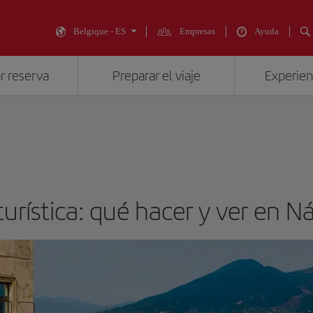
Belgique - ES
Empresas
Ayuda
r reserva
Preparar el viaje
Experienc
turística: qué hacer y ver en N