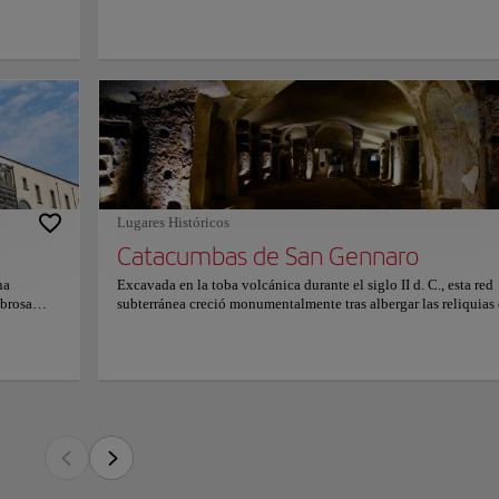
cio sagrado revelan dos milenios de fe, devoción popular y conservación artística 
n sobre horarios y precios, consulte su sitio web oficial.
Lugares Históricos
Catacumbas de San Gennaro
na
Excavada en la toba volcánica durante el siglo II d. C., esta red
mbrosa
subterránea creció monumentalmente tras albergar las reliquias
nservando
San Genaro, convirtiendo antiguas tumbas paganas en el centro
n punta de
peregrinación cristiana más importante del sur italiano. Bóveda
con el
inusualmente amplias distribuidas en dos niveles subterráneos
bóvedas
albergan frescos bizantinos del siglo IX, fragmentos de mosaico
ntales de
paleocristianos y solemnes criptas episcopales, destacando una
ncurrida
basílica esculpida bajo el histórico barrio de la Sanità. Descend
cogedor
estas galerías volcánicas proporciona un fascinante viaje al pa
e devoción
subterráneo de Nápoles, donde la penumbra y el silencio sagra
revelan dos milenios de fe, devoción popular y conservación art
ininterrumpida. Para más información sobre horarios y precios,