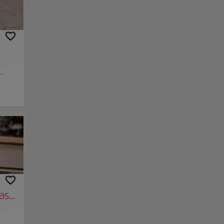
nlace
Guardar
te el
mpida.
 en
echas
a
ntica
mas
as albergar las
a más importante
 siglo IX,
ida bajo el
 asociación Eudora llega al Centro Museo CMSN
s, donde la