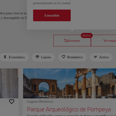
personalizada en la ciudad.
itos para crear tu ruta y compartirla. ¿Quieres más ideas? Obtén un itinerario perso
Entendido
os y descargable en Google Maps.
NUEVO
Itinerario
Ver map
Económico
Lujoso
Romántico
Activo
Lugares Históricos
Parque Arqueológico de Pompeya