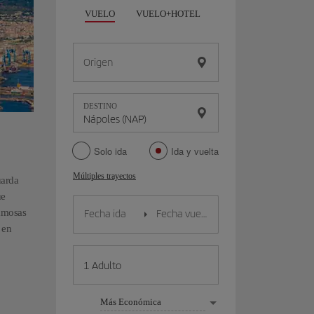
VUELO
VUELO+HOTEL
VUELO+COCHE
Origen
DESTINO
Solo ida
Ida y vuelta
Múltiples trayectos
uarda
ue
famosas
 en
Más Económica