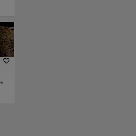
ininterrumpida.
+
−
 de
 de
s
s
er a
sado
do
ística