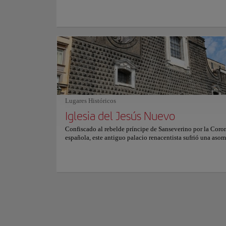
música.
penumbra y el silen
Para más informació
Lugares Históricos
Iglesia del Jesús Nuevo
Confiscado al rebelde príncipe de Sanseverino por la Coro
española, este antiguo palacio renacentista sufrió una aso
transformación cuando los jesuitas vaciaron su interior co
su imponente fachada de piedra. Oscuros sillares tallados e
diamante con misteriosos símbolos alquímicos contrastan 
resplandeciente santuario barroco interior, dominado por 
doradas, altares de mármoles polícromos y frescos monume
Francesco Solimena. Atravesar su sobrio portal desde la co
plaza para acceder al refulgente templo despierta un sobre
impacto espiritual, conectando al espectador con siglos d
popular, leyendas masónicas y genialidad artística.