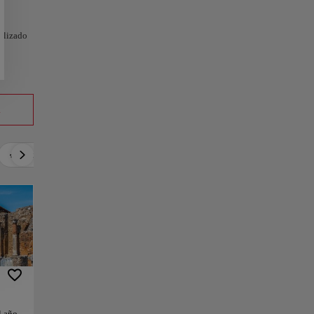
nalizado
a
Relax
Cultura
Gastronomía
Cultura local