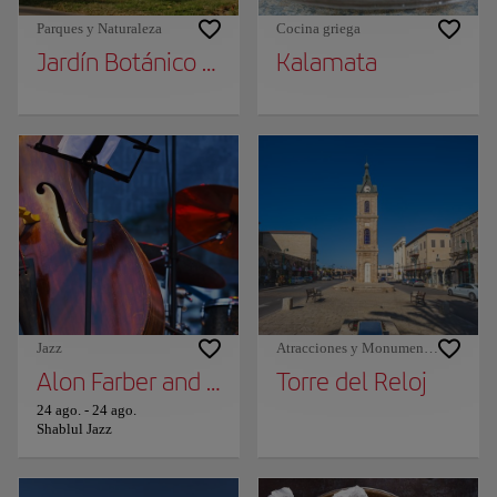
Parques y Naturaleza
Cocina griega
Jardín Botánico Ein Gedi
Kalamata
Jazz
Atracciones y Monumentos
Alon Farber and Avishai Cohen (trompette)
Torre del Reloj
24 ago.
-
24 ago.
Shablul Jazz