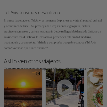
Tel Aviv, turismo y desenfreno
Si nunca has estado en Tel Aviv, es momento de planear un viaje a la capital cultural
y económica de Israel. ¡Su privilegiada e impresionante geografía, historia,
arquitectura, museos y cultura te atraparán desde tu llegada! Además de disfrutar de
sus rincones más turísticos, te invitamos a perderte en esta ciudad moderna,
noctámbula y cosmopolita. ¡Visítala y comprueba por qué se conoce a Tel Aviv
como “la ciudad que nunca duerme”!
Así lo ven otros viajeros
Comparte tu experiencia de viaje con #Telaviv, #InstantesIberia y @Iberia