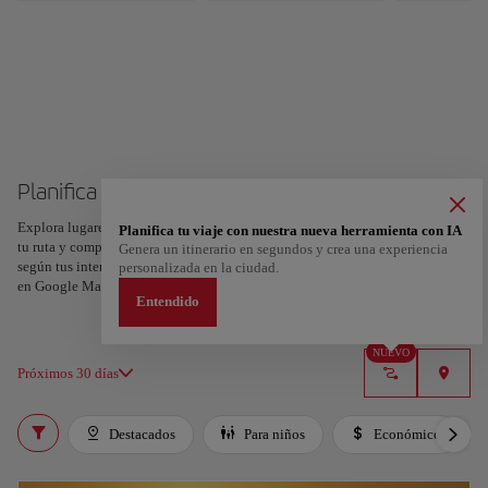
Planifica tu viaje a Tel Aviv
Explora lugares, experiencias y marca con el corazón tus favoritos para crear
Planifica tu viaje con nuestra nueva herramienta con IA
tu ruta y compartirla. ¿Quieres más ideas? Obtén un itinerario personalizado
Genera un itinerario en segundos y crea una experiencia
según tus intereses y la duración de tu viaje: en sólo dos pasos y descargable
personalizada en la ciudad.
en Google Maps.
Entendido
NUEVO
Próximos 30 días
Destacados
Para niños
Económico