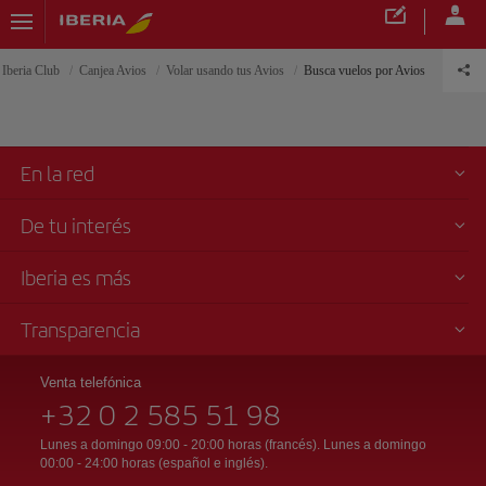
Iberia Club
Canjea Avios
Volar usando tus Avios
Busca vuelos por Avios
En la red
De tu interés
Iberia es más
Transparencia
Venta telefónica
+32 0 2 585 51 98
Lunes a domingo 09:00 - 20:00 horas (francés). Lunes a domingo
00:00 - 24:00 horas (español e inglés).