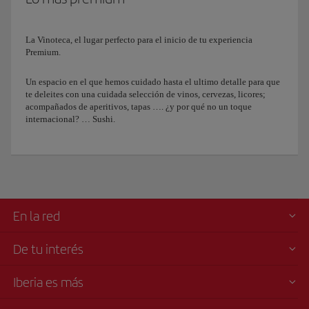
La Vinoteca, el lugar perfecto para el inicio de tu experiencia
Premium.
Un espacio en el que hemos cuidado hasta el ultimo detalle para que
te deleites con una cuidada selección de vinos, cervezas, licores;
acompañados de aperitivos, tapas …. ¿y por qué no un toque
internacional? … Sushi.
En la red
De tu interés
Iberia es más