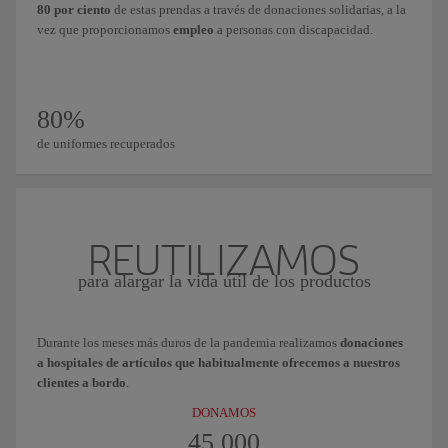
80 por ciento
de estas prendas a través de donaciones solidarias, a la
vez que proporcionamos
empleo
a personas con discapacidad.
80%
de uniformes recuperados
REUTILIZAMOS
para alargar la vida útil de los productos
Durante los meses más duros de la pandemia realizamos
donaciones
a hospitales de artículos que habitualmente ofrecemos a nuestros
clientes a bordo
.
DONAMOS
45.000