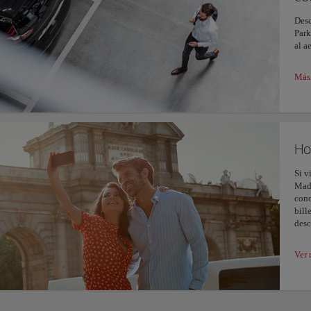
Desc
Park
al a
Más 
Ho
Si v
Madr
cono
bill
desc
Ver 