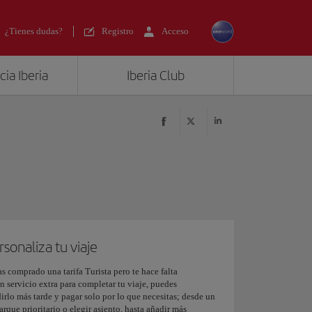
¿Tienes dudas?
Registro
Acceso
ia Iberia
Iberia Club
rsonaliza tu viaje
as comprado una tarifa Turista pero te hace falta
n servicio extra para completar tu viaje, puedes
irlo más tarde y pagar solo por lo que necesitas; desde un
rque prioritario o elegir asiento, hasta añadir más