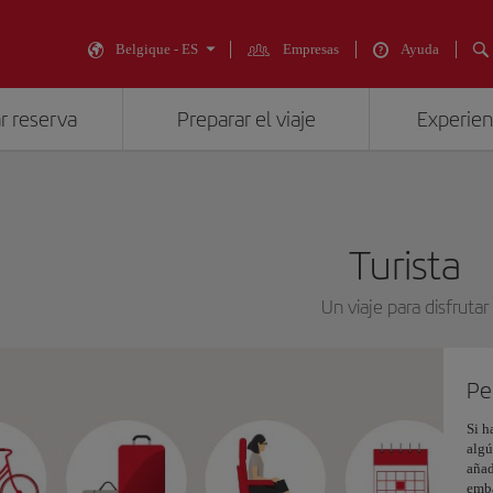
Belgique - ES
Empresas
Ayuda
r reserva
Preparar el viaje
Experienc
Turista
Un viaje para disfrutar
Pe
Si h
algú
añad
emba