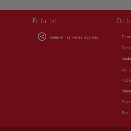
En la red
De tu
Tu se
Iberia en las Redes Sociales
Decla
Iberi
Compr
Publi
Mapa 
Suger
Soste