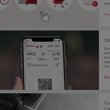
equi
Ver 
Ib
Llev
avió
iden
segu
con 
Más 
Vu
co