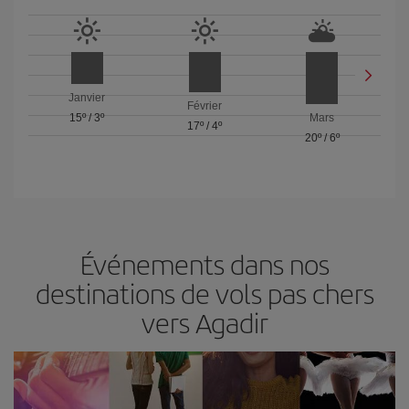
Janvier
Février
15º
/
3º
Mars
17º
/
4º
20º
/
6º
Événements dans nos
destinations de vols pas chers
vers Agadir