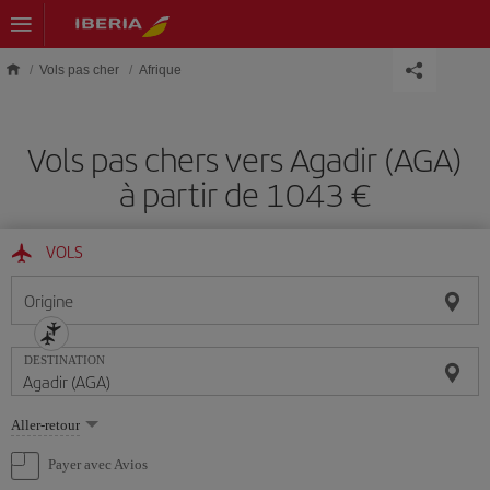
Skip to main content
Vols pas cher
Afrique
Vols pas chers vers Agadir (AGA)
à partir de 1043 €
VOLS
Origine
DESTINATION
Sélectionnez
Aller-retour
une
option
Payer avec Avios