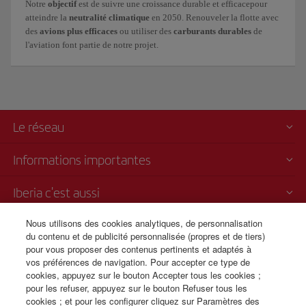
Notre
objectif
est de suivre une croissance
durable et efficace
pour
atteindre la
neutralité climatique
en 2050. Renouveler la flotte avec
des
avions plus efficaces
ou utiliser des
carburants durables
de
l'aviation font partie de notre projet.
Le réseau
Informations importantes
Iberia c'est aussi
Nous utilisons des cookies analytiques, de personnalisation
Transparence
du contenu et de publicité personnalisée (propres et de tiers)
pour vous proposer des contenus pertinents et adaptés à
Vente par téléphone
vos préférences de navigation. Pour accepter ce type de
+32 0 2 585 51 98
cookies, appuyez sur le bouton Accepter tous les cookies ;
pour les refuser, appuyez sur le bouton Refuser tous les
Du lundi au dimanche de 09h00 à 20h00 (français). Du lundi au
cookies ; et pour les configurer cliquez sur Paramètres des