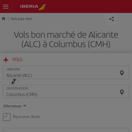
Skip to main content
Vols pas cher
Vols bon marché de Alicante
(ALC) à Columbus (CMH)
VOLS
ORIGINE
DESTINATION
Sélectionnez
Aller-retour
une
option
Payer avec Avios