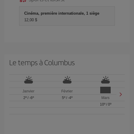
Cinéma, première internationale, 1 siège
12,00 $
Le temps à Columbus
Janvier
Février
2º
/
-6º
5º
/
-4º
Mars
10º
/
0º