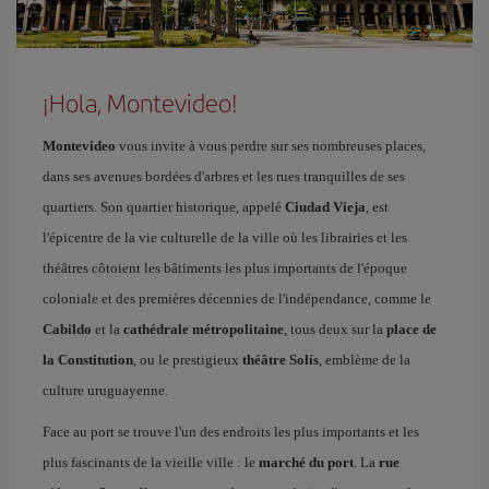
¡Hola, Montevideo!
Montevideo
vous invite à vous perdre sur ses nombreuses places,
dans ses avenues bordées d'arbres et les rues tranquilles de ses
quartiers. Son quartier historique, appelé
Ciudad Vieja
, est
l'épicentre de la vie culturelle de la ville où les librairies et les
théâtres côtoient les bâtiments les plus importants de l'époque
coloniale et des premières décennies de l'indépendance, comme le
Cabildo
et la
cathédrale métropolitaine
, tous deux sur la
place de
la Constitution
, ou le prestigieux
théâtre Solís
, emblème de la
culture uruguayenne.
Face au port se trouve l'un des endroits les plus importants et les
plus fascinants de la vieille ville : le
marché du port
. La
rue