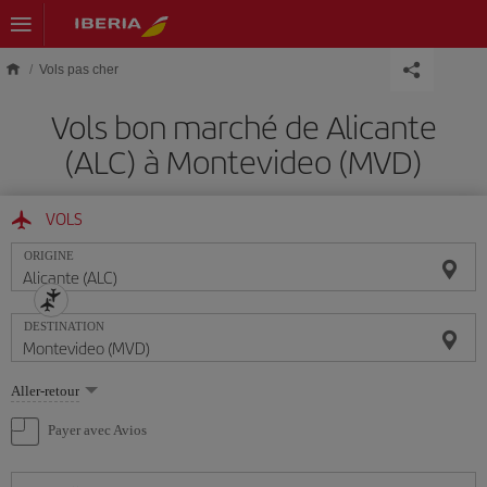
Skip to main content
Vols pas cher
Vols bon marché de Alicante
(ALC) à Montevideo (MVD)
VOLS
ORIGINE
DESTINATION
Sélectionnez
Aller-retour
une
option
Payer avec Avios