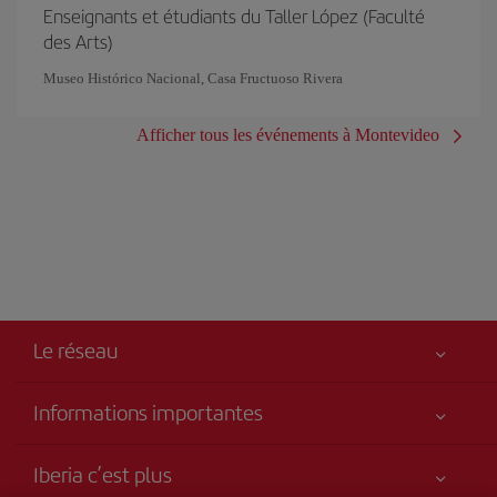
Enseignants et étudiants du Taller López (Faculté
des Arts)
Museo Histórico Nacional, Casa Fructuoso Rivera
Afficher tous les événements à Montevideo
Le réseau
Informations importantes
Votre sécurité est notre priorité
Iberia c’est plus
Accessibilité