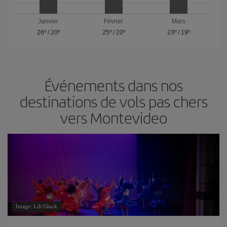
Janvier
Février
Mars
26º
/
20º
25º
/
20º
23º
/
19º
Événements dans nos
destinations de vols pas chers
vers Montevideo
Image: Lili Gluck