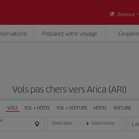
Belgique -
éservations
Préparez votre voyage
L’expéri
Vols pas chers vers Arica (ARI)
VOLS
VOL + HÔTEL
VOL + VOITURE
HÔTEL
VOITURE
ON
Date aller
Date retour
1
A
Entrez la date au format jour/mois/année
Entrez la date au format jou