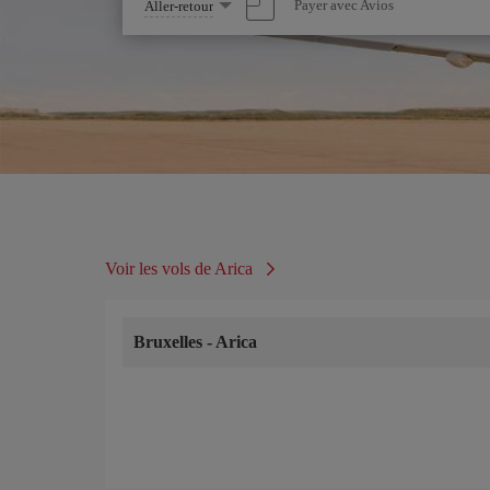
Sélectionnez
Payer avec Avios
Aller-retour
une
option
Voir les vols de Arica
Bruxelles
-
Arica