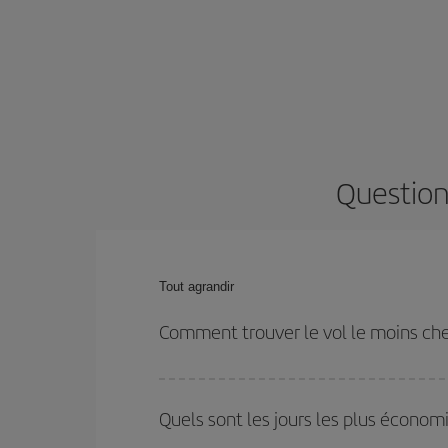
Questions
Tout agrandir
Comment trouver le vol le moins cher
Économisez sur votre billet d'avion et bénéficiez d
votre aller-retour. Si vous n'avez pas d'idée de de
Quels sont les jours les plus économ
plus économique.