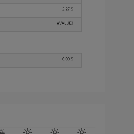
2,27 $
#VALUE!
6,00 $