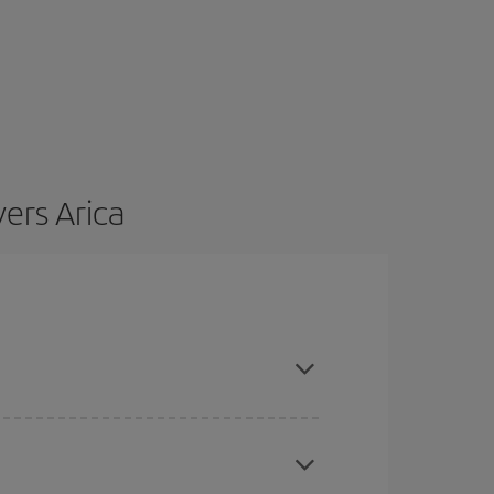
vers Arica
restant flexible sur les dates et les horaires de
vous inspirer : vous trouverez sûrement le vol le