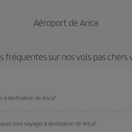
Aéroport de Arica
 fréquentes sur nos vols pas chers 
 à destination de Arica?
u tarif le plus bas en évitant les hautes saisons, en achetant à l'avance et en 
stination précise pour votre voyage, jetez un coup œil à nos offres et laissez-
iques pour voyager à destination de Arica?