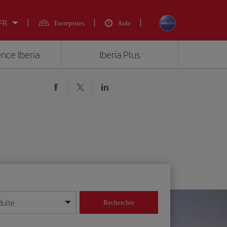
 FR
Entreprises
Aide
ence Iberia
Iberia Plus
dulte
Rechercher
r/mois/année