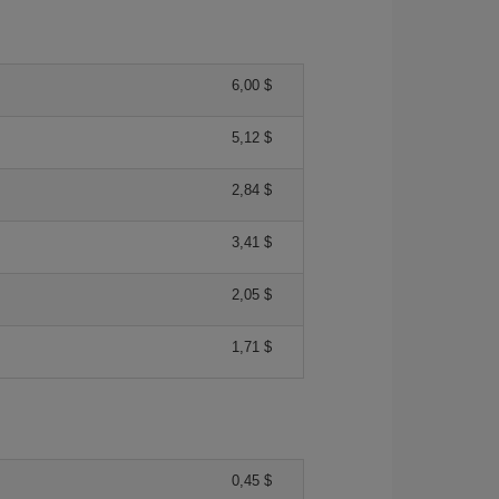
6,00 $
5,12 $
2,84 $
3,41 $
2,05 $
1,71 $
0,45 $