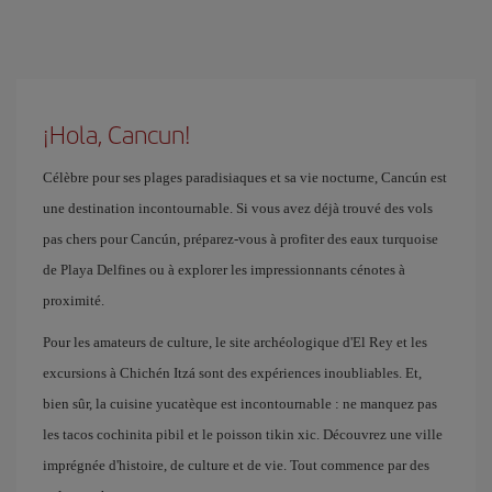
¡Hola, Cancun!
Célèbre pour ses plages paradisiaques et sa vie nocturne, Cancún est
une destination incontournable. Si vous avez déjà trouvé des vols
pas chers pour Cancún, préparez-vous à profiter des eaux turquoise
de Playa Delfines ou à explorer les impressionnants cénotes à
proximité.
Pour les amateurs de culture, le site archéologique d'El Rey et les
excursions à Chichén Itzá sont des expériences inoubliables. Et,
bien sûr, la cuisine yucatèque est incontournable : ne manquez pas
les tacos cochinita pibil et le poisson tikin xic. Découvrez une ville
imprégnée d'histoire, de culture et de vie. Tout commence par des