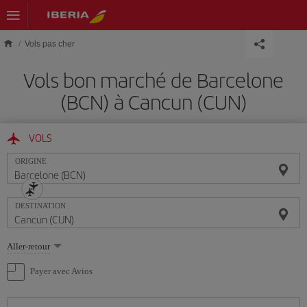
Skip to main content
Vols pas cher
Vols bon marché de Barcelone
(BCN) à Cancun (CUN)
VOLS
ORIGINE
DESTINATION
Sélectionnez
Aller-retour
une
option
Payer avec Avios