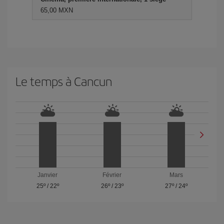
65,00 MXN
Le temps à Cancun
Janvier
Février
Mars
25º
/
22º
26º
/
23º
27º
/
24º