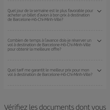
seulement
pour la date demandée, mais également pour les
Vous pouvez obtenir les vols les plus économiques en voyageant
jours proches
, à l'aller comme au retour, afin que vous puissiez
hors haute saison
. Bien que cela dépende de votre destination,
Quel jour de la semaine est le plus favorable pour
trouver la meilleure offre. Regardez également les différentes
acheter un billet d'avion à bon prix à destination
en général, les périodes de Noël, de Pâques et des vacances
options de vol que nous vous proposons chaque jour : certains
de Barcelone-Hô-Chi-Minh-Ville?
scolaires sont en haute saison. En outre, surtout si vous
horaires
peuvent vous faire économiser encore plus sur le prix de
envisagez une escapade le temps d'un week-end,
plus tôt
vous
votre billet.
achetez votre billet, plus vous pourrez bénéficier des meilleurs
Vous pouvez trouver des vols économiques tous les jours de la
prix.
semaine. Les clés pour trouver les meilleurs prix sont
d'anticiper
Combien de temps à l'avance dois-je réserver un
vol à destination de Barcelone-Hô-Chi-Minh-Ville
et d'être flexible.
En règle générale,
plus tôt
vous réservez vos
pour obtenir la meilleure offre?
billets, plus vous bénéficiez de prix économiques. De plus, en
restant flexible sur les dates et les horaires de vol lors de votre
recherche, vous pourrez
choisir le prix le plus économique.
Plus vous réservez tôt
, plus vous trouverez de meilleurs prix.
Les prix dépendent du nombre de sièges libres sur le vol et de la
Quel tarif me garantit le meilleur prix pour mon
vol à destination de Barcelone-Hô-Chi-Minh-Ville?
disponibilité ou de l'épuisement des tarifs les plus économiques
(touristiques). Par conséquent, réserver à l'avance est
fondamental
pour trouver des
vols pas chers
.
Iberia propose plusieurs tarifs, afin de vous garantir le meilleur prix
en fonction de vos besoins. Avec le tarif Basic, vous êtes certain
d'acheter le vol le moins cher.
Vérifiez les documents dont vous