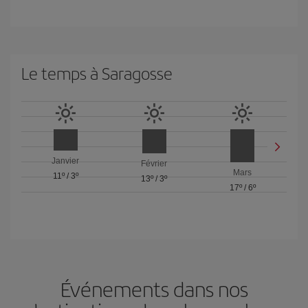
Le temps à Saragosse
Janvier
Février
Mars
11º
/
3º
13º
/
3º
17º
/
6º
Événements dans nos