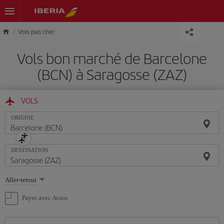
Skip to main content
Vols pas cher
Vols bon marché de Barcelone
(BCN) à Saragosse (ZAZ)
VOLS
ORIGINE
DESTINATION
Sélectionnez
Aller-retour
une
option
Payer avec Avios