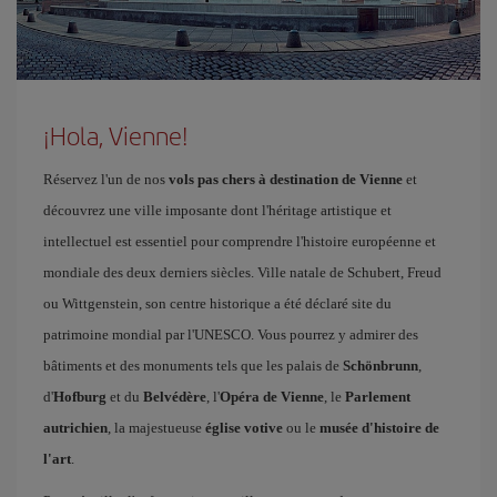
¡Hola, Vienne!
Réservez l'un de nos
vols pas chers à destination de Vienne
et
découvrez une ville imposante dont l'héritage artistique et
intellectuel est essentiel pour comprendre l'histoire européenne et
mondiale des deux derniers siècles. Ville natale de Schubert, Freud
ou Wittgenstein, son centre historique a été déclaré site du
patrimoine mondial par l'UNESCO. Vous pourrez y admirer des
bâtiments et des monuments tels que les palais de
Schönbrunn
,
d'
Hofburg
et du
Belvédère
, l'
Opéra de Vienne
, le
Parlement
autrichien
, la majestueuse
église votive
ou le
musée d'histoire de
l'art
.