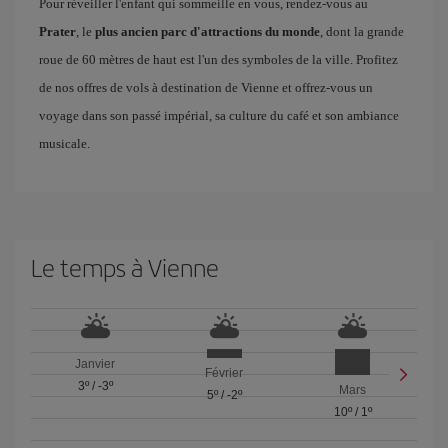
Pour réveiller l'enfant qui sommeille en vous, rendez-vous au
Prater
, le
plus ancien parc d'attractions du monde
, dont la grande
roue de 60 mètres de haut est l'un des symboles de la ville. Profitez
de nos offres de vols à destination de Vienne et offrez-vous un
voyage dans son passé impérial, sa culture du café et son ambiance
musicale.
Le temps à Vienne
Janvier
Février
3º
/
-3º
Mars
5º
/
-2º
10º
/
1º