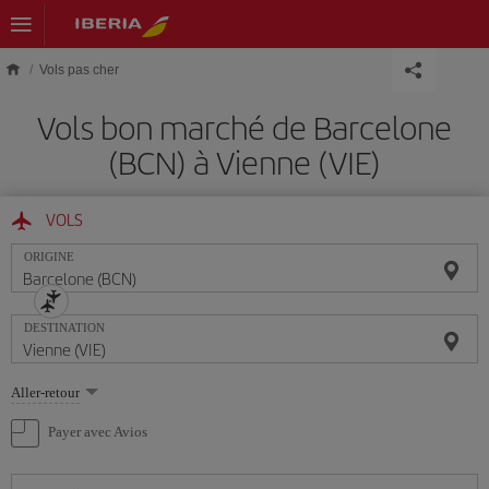
Skip to main content
Vols pas cher
Vols bon marché de Barcelone
(BCN) à Vienne (VIE)
VOLS
ORIGINE
DESTINATION
Sélectionnez
Aller-retour
une
option
Payer avec Avios