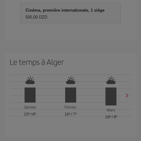
Cinéma, première internationale, 1 siège
500,00 DZD
Le temps à Alger
Janvier
Février
Mars
15º
/
8º
16º
/
7º
18º
/
9º