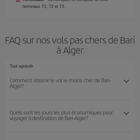
terminaux T1, T2 et T3.
FAQ sur nos vols pas chers de Bari
à Alger
Tout agrandir
Comment obtenir le vol le moins cher de Bari-
Alger?
Économisez sur votre billet d'avion de Bari-Alger-dest et
bénéficiez du tarif le plus bas en évitant les hautes saisons, en
Quels sont les jours les plus économiques pour
voyager à destination de Bari-Alger?
achetant à l'avance et en restant flexible sur les dates et les
horaires de votre aller-retour.
Pour découvrir quels jours bénéficient des tarifs les plus bas, il