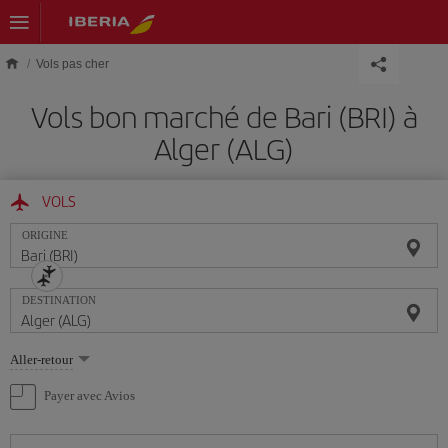
Skip to main content
Vols pas cher
Vols bon marché de Bari (BRI) à
Alger (ALG)
VOLS
ORIGINE
DESTINATION
Sélectionnez
Aller-retour
une
option
Payer avec Avios