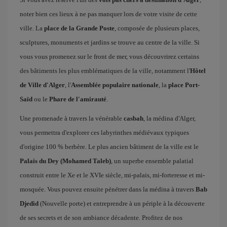
noter bien ces lieux à ne pas manquer lors de votre visite de cette
ville. La
place de la Grande Poste
, composée de plusieurs places,
sculptures, monuments et jardins se trouve au centre de la ville. Si
vous vous promenez sur le front de mer, vous découvrirez certains
des bâtiments les plus emblématiques de la ville, notamment l'
Hôtel
de Ville d'Alger
, l'
Assemblée populaire nationale
, la
place Port-
Saïd
ou le
Phare de l'amirauté
.
Une promenade à travers la vénérable
casbah
, la médina d'Alger,
vous permettra d'explorer ces labyrinthes médiévaux typiques
d'origine 100 % berbère. Le plus ancien bâtiment de la ville est le
Palais du Dey (Mohamed Taleb)
, un superbe ensemble palatial
construit entre le Xe et le XVIe siècle, mi-palais, mi-forteresse et mi-
mosquée. Vous pouvez ensuite pénétrer dans la médina à travers
Bab
Djedid
(Nouvelle porte) et entreprendre à un périple à la découverte
de ses secrets et de son ambiance décadente. Profitez de nos