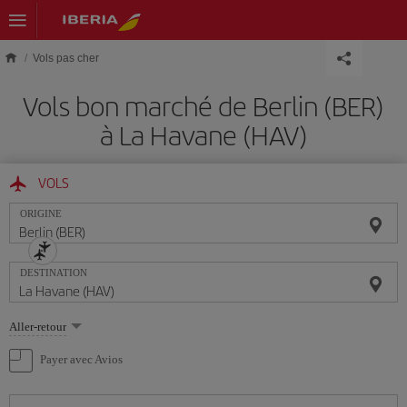
Skip to main content
Vols pas cher
Vols bon marché de Berlin (BER)
à La Havane (HAV)
VOLS
ORIGINE
DESTINATION
Sélectionnez
Aller-retour
une
option
Payer avec Avios