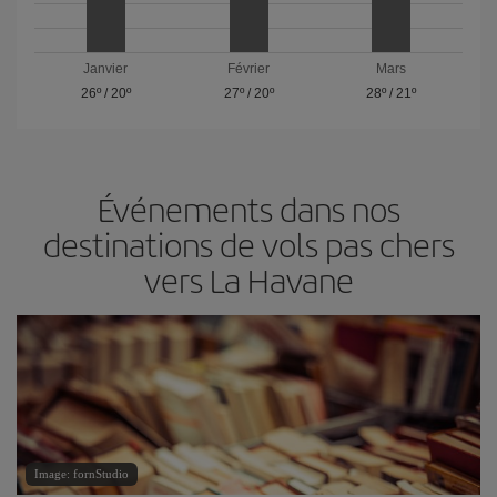
Janvier
Février
Mars
26º
/
20º
27º
/
20º
28º
/
21º
Événements dans nos
destinations de vols pas chers
vers La Havane
Image: fornStudio