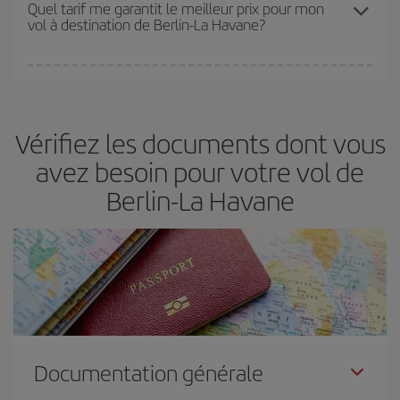
Les prix dépendent du nombre de sièges libres sur le vol et de la
Quel tarif me garantit le meilleur prix pour mon
vol à destination de Berlin-La Havane?
disponibilité ou de l'épuisement des tarifs les plus économiques
(touristiques). Par conséquent, réserver à l'avance est
fondamental
pour trouver des
vols pas chers
.
Iberia propose plusieurs tarifs, afin de vous garantir le meilleur prix
en fonction de vos besoins. Avec le tarif Basic, vous êtes certain
d'acheter le vol le moins cher.
Vérifiez les documents dont vous
avez besoin pour votre vol de
Berlin-La Havane
Documentation générale