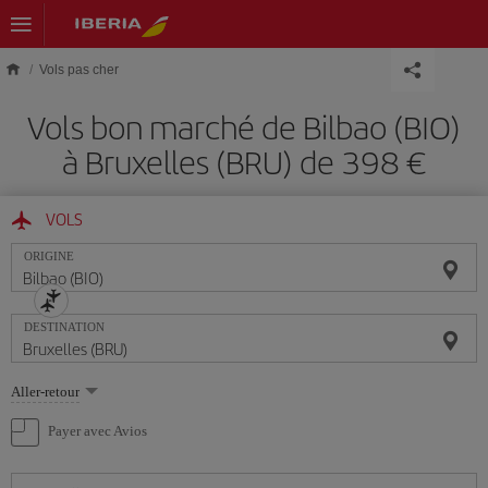
Skip to main content
Vols pas cher
Vols bon marché de Bilbao (BIO)
à Bruxelles (BRU) de 398 €
VOLS
ORIGINE
DESTINATION
Sélectionnez
Aller-retour
une
option
Payer avec Avios