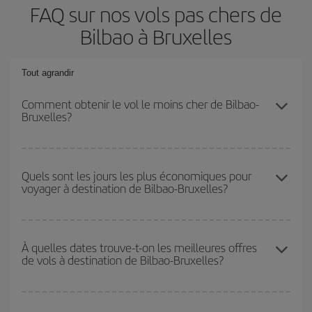
FAQ sur nos vols pas chers de
Bilbao à Bruxelles
Tout agrandir
Comment obtenir le vol le moins cher de Bilbao-
Bruxelles?
Économisez sur votre billet d'avion de Bilbao-Bruxelles-dest et
bénéficiez du tarif le plus bas en évitant les hautes saisons, en
Quels sont les jours les plus économiques pour
voyager à destination de Bilbao-Bruxelles?
achetant à l'avance et en restant flexible sur les dates et les
horaires de votre aller-retour.
Pour découvrir quels jours bénéficient des tarifs les plus bas, il
vous suffit de lancer une recherche dans notre
moteur de
À quelles dates trouve-t-on les meilleures offres
de vols à destination de Bilbao-Bruxelles?
recherche de vols économiques
. Dites-nous d'où vous partez,
où vous voulez aller et à quelles dates vous aviez prévu de
voyager. Nous afficherons les vols les plus économiques, non
Vous pouvez obtenir les vols les plus économiques en voyageant
seulement
pour la date demandée, mais également pour les