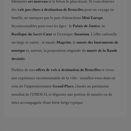
bâtiments
art nouveau
et le béton le plus récent. Si vous réservez
des
vols pas chers à destination de Bruxelles
pour un voyage en
famille, ne manquez pas le parc d'attractions
Mini Europe
.
Incontournables pour tous les âges : le
Palais de Justice
, la
Basilique du Sacré-Cœur
et l'iconique
Atomium
. L'offre culturelle
est large et variée : le musée
Magritte
, le
musée des Instruments de
musique
et, surtout, la proposition originale du
musée de la Bande
dessinée
.
Profitez de nos
offres de vols à destination de Bruxelles
et vivez
une expérience incontournable de la ville : installez-vous dans un
coin de l'impressionnante
Grand Place
, classée au patrimoine
mondial de l'UNESCO, et dégustez une portion de moules ou de
frites accompagnée d'une bière belge typique.