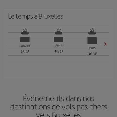
Le temps à Bruxelles
Janvier
Février
Mars
6º
/
1º
7º
/
1º
10º
/
3º
Événements dans nos
destinations de vols pas chers
vers Bruxelles