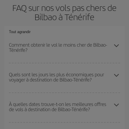
FAQ sur nos vols pas chers de
Bilbao à Ténérife
Tout agrandir
Comment obtenir le vol le moins cher de Bilbao-
Ténérife?
Économisez sur votre billet d'avion de Bilbao-Ténérife-dest et
bénéficiez du tarif le plus bas en évitant les hautes saisons, en
Quels sont les jours les plus économiques pour
voyager à destination de Bilbao-Ténérife?
achetant à l'avance et en restant flexible sur les dates et les
horaires de votre aller-retour.
Pour découvrir quels jours bénéficient des tarifs les plus bas, il
vous suffit de lancer une recherche dans notre
moteur de
À quelles dates trouve-t-on les meilleures offres
de vols à destination de Bilbao-Ténérife?
recherche de vols économiques
. Dites-nous d'où vous partez,
où vous voulez aller et à quelles dates vous aviez prévu de
voyager. Nous afficherons les vols les plus économiques, non
Vous pouvez obtenir les vols les plus économiques en voyageant
seulement
pour la date demandée, mais également pour les