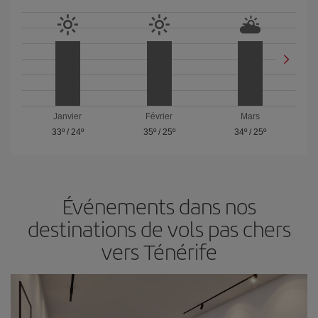
Janvier
Février
Mars
33º
/
24º
35º
/
25º
34º
/
25º
Événements dans nos
destinations de vols pas chers
vers Ténérife