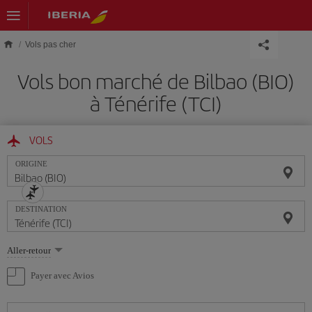
Skip to main content
Vols pas cher
Vols bon marché de Bilbao (BIO)
à Ténérife (TCI)
VOLS
ORIGINE
DESTINATION
Sélectionnez
Aller-retour
une
option
Payer avec Avios