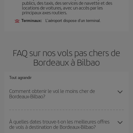
publics, des taxis, des services de navette et des
locations de voitures, avec un accès par les
principaux axes routiers.
Terminaux:
L’aéroport dispose d’un terminal.
FAQ sur nos vols pas chers de
Bordeaux à Bilbao
Tout agrandir
Comment obtenir le vol le moins cher de
Bordeaux-Bilbao?
Économisez sur votre billet d'avion de Bordeaux-Bilbao-dest et
bénéficiez du tarif le plus bas en évitant les hautes saisons, en
À quelles dates trouve-t-on les meilleures offres
de vols à destination de Bordeaux-Bilbao?
achetant à l'avance et en restant flexible sur les dates et les
horaires de votre aller-retour.