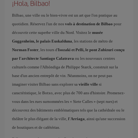
¡Hola, Bilbao!
Bilbao, une ville ou le bien-vivre est un art que l'on pratique au
quotidien. Réservez l'un de nos
vols à destination de Bilbao
pour
découvrir cette superbe ville du Nord. Visitez le
musée
Guggenheim, le palais Euskalduna
, les stations de métro de
Norman Foster
, les tours d'
Isozaki et Pelli, le pont Zubizuri conçu
par l'architecte Santiago Calatrava
ou les nouveaux centres
culturels comme l'Alhóndiga de Philippe Starck, construit sur la
base d'un ancien entrepôt de vin. Néanmoins, on ne peut pas
imaginer visiter Bilbao sans explorer sa
vieille ville
si
caractéristique, le Botxo, avec plus de 700 ans d'histoire. Promenez-
vous dans les rues surnommées les « Siete Calles » (sept rues) et
découvrez des bâtiments emblématiques tels que la cathédrale ou le
théâtre le plus élégant de la ville,
l'Arriaga
, ainsi qu'une succession
de boutiques et de cafétérias.