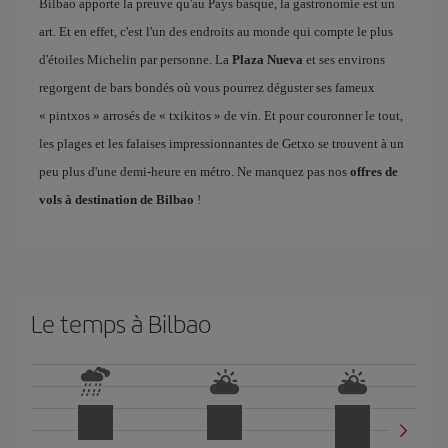
Bilbao apporte la preuve qu'au Pays basque, la gastronomie est un
art. Et en effet, c'est l'un des endroits au monde qui compte le plus
d'étoiles Michelin par personne. La
Plaza Nueva
et ses environs
regorgent de bars bondés où vous pourrez déguster ses fameux
« pintxos » arrosés de « txikitos » de vin. Et pour couronner le tout,
les plages et les falaises impressionnantes de Getxo se trouvent à un
peu plus d'une demi-heure en métro. Ne manquez pas nos
offres de
vols à destination de Bilbao
!
Le temps à Bilbao