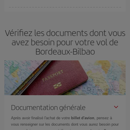
Vous pouvez trouver des vols économiques tous les jours de la
semaine. Les clés pour trouver les meilleurs prix sont
d'anticiper
et d'être flexible.
En règle générale,
plus tôt
vous réservez vos
Vérifiez les documents dont vous
billets, plus vous bénéficiez de prix économiques. De plus, en
restant flexible sur les dates et les horaires de vol lors de votre
avez besoin pour votre vol de
recherche, vous pourrez
choisir le prix le plus économique.
Bordeaux-Bilbao
Documentation générale
Après avoir finalisé l'achat de votre
billet d'avion
, pensez à
vous renseigner sur les documents dont vous aurez besoin pour