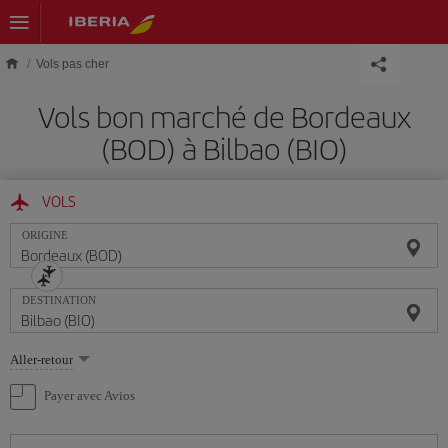
Skip to main content
Vols pas cher
Vols bon marché de Bordeaux
(BOD) à Bilbao (BIO)
VOLS
ORIGINE
DESTINATION
Sélectionnez
Aller-retour
une
option
Payer avec Avios