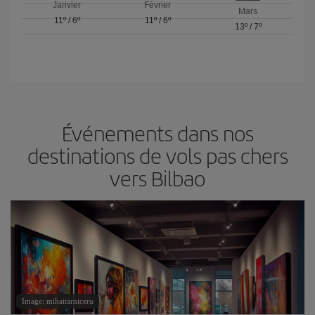
Janvier
Février
Mars
11º
/
6º
11º
/
6º
13º
/
7º
Événements dans nos
destinations de vols pas chers
vers Bilbao
Image: mihaitarniceru