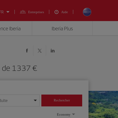
 FR
Entreprises
Aide
ence Iberia
Iberia Plus
O) de 1337 €
dulte
Rechercher
r/mois/année
Economy