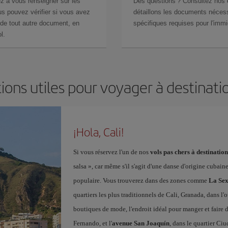
z à vous renseigner sur les
Des questions ? Consultez nos
s pouvez vérifier si vous avez
détaillons les documents nécess
de tout autre document, en
spécifiques requises pour l'immi
l.
ions utiles pour voyager à destinatio
¡Hola, Cali!
Si vous réservez l'un de nos
vols pas chers à destination
salsa », car même s'il s'agit d'une danse d'origine cubaine
populaire. Vous trouverez dans des zones comme
La Se
quartiers les plus traditionnels de Cali, Granada, dans l'
boutiques de mode, l'endroit idéal pour manger et faire
Fernando, et l'
avenue San Joaquín
, dans le quartier Ciu