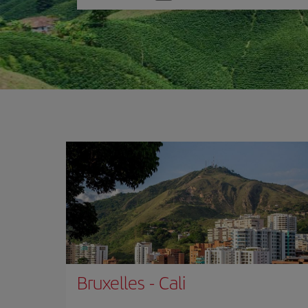
une
option
Bruxelles
-
Cali