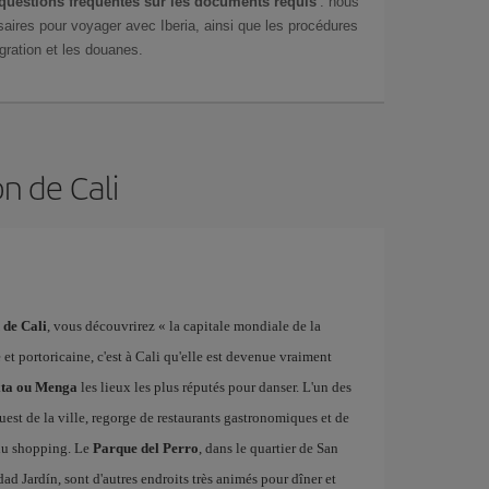
questions fréquentes sur les documents requis
: nous
aires pour voyager avec Iberia, ainsi que les procédures
gration et les douanes.
n de Cali
 de Cali
, vous découvrirez « la capitale mondiale de la
 et portoricaine, c'est à Cali qu'elle est devenue vraiment
xta ou Menga
les lieux les plus réputés pour danser. L'un des
ouest de la ville, regorge de restaurants gastronomiques et de
 du shopping. Le
Parque del Perro
, dans le quartier de San
dad Jardín, sont d'autres endroits très animés pour dîner et