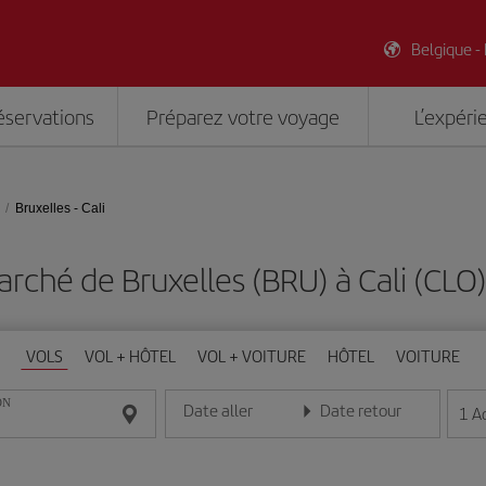
Belgique -
éservations
Préparez votre voyage
L’expéri
Bruxelles - Cali
rché de Bruxelles (BRU) à Cali (CL
VOLS
VOL + HÔTEL
VOL + VOITURE
HÔTEL
VOITURE
ON
Date aller
Date retour
1
A
Entrez la date au format jour/mois/année
Entrez la date au format jou