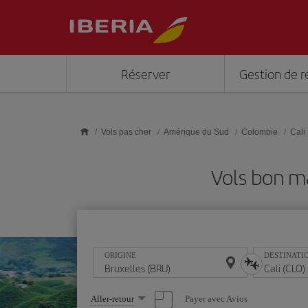
Skip to main content
Réserver
Gestion de r
Vols pas cher
Amérique du Sud
Colombie
Cali
Vols bon ma
ORIGINE
DESTINATI
Sélectionnez
Payer avec Avios
Aller-retour