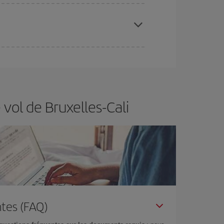
 disponibilité ou de l'épuisement des tarifs les
ertain d'acheter le vol le moins cher.
vol de Bruxelles-Cali
tes (FAQ)