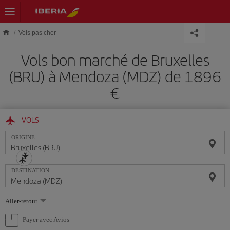
Skip to main content
Vols pas cher
Vols bon marché de Bruxelles
(BRU) à Mendoza (MDZ) de 1896
€
VOLS
ORIGINE
DESTINATION
Sélectionnez
Aller-retour
une
option
Payer avec Avios