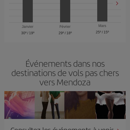
Mars
Janvier
Février
25º
/
15º
30º
/
19º
29º
/
18º
Événements dans nos
destinations de vols pas chers
vers Mendoza
Consultez les événements à venir