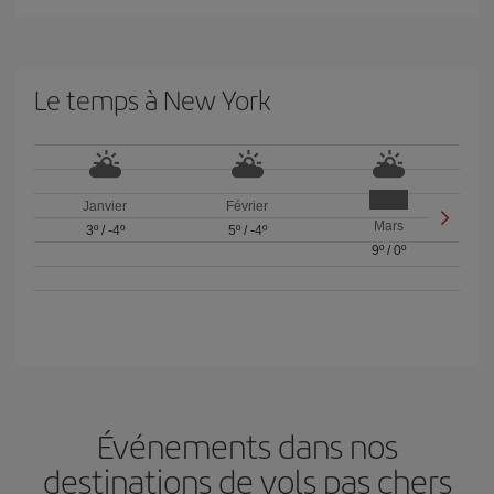
Le temps à New York
Janvier
Février
Mars
3º
/
-4º
5º
/
-4º
9º
/
0º
Événements dans nos
destinations de vols pas chers