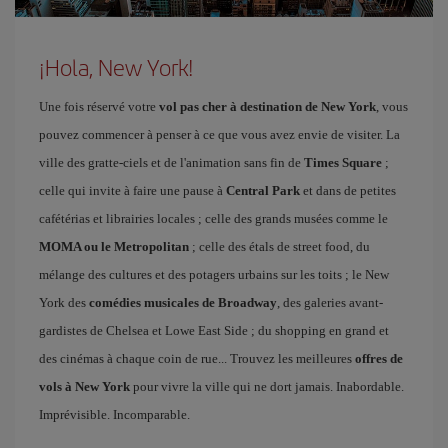
¡Hola, New York!
Une fois réservé votre
vol pas cher à destination de New York
, vous
pouvez commencer à penser à ce que vous avez envie de visiter. La
ville des gratte-ciels et de l'animation sans fin de
Times Square
;
celle qui invite à faire une pause à
Central Park
et dans de petites
cafétérias et librairies locales ; celle des grands musées comme le
MOMA ou le Metropolitan
; celle des étals de street food, du
mélange des cultures et des potagers urbains sur les toits ; le New
York des
comédies musicales de Broadway
, des galeries avant-
gardistes de Chelsea et Lowe East Side ; du shopping en grand et
des cinémas à chaque coin de rue... Trouvez les meilleures
offres de
vols à New York
pour vivre la ville qui ne dort jamais. Inabordable.
Imprévisible. Incomparable.