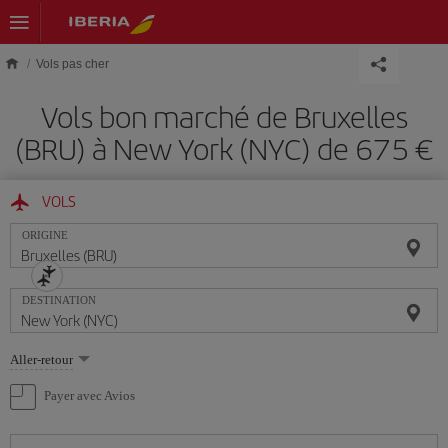
Skip to main content
Vols pas cher
Vols bon marché de Bruxelles
(BRU) à New York (NYC) de 675 €
VOLS
ORIGINE
DESTINATION
Sélectionnez
Aller-retour
une
option
Payer avec Avios