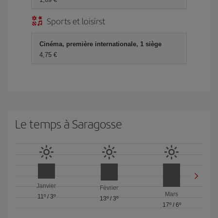
Sports et loisirst
Cinéma, première internationale, 1 siège
4,75 €
Le temps à Saragosse
Janvier
Février
Mars
11º
/
3º
13º
/
3º
17º
/
6º