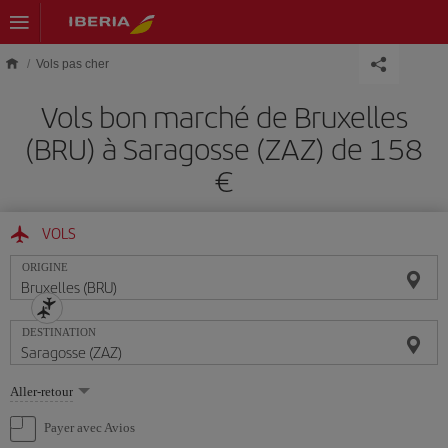
Skip to main content
Vols pas cher
Vols bon marché de Bruxelles
(BRU) à Saragosse (ZAZ) de 158
€
VOLS
ORIGINE
DESTINATION
Sélectionnez
Aller-retour
une
option
Payer avec Avios