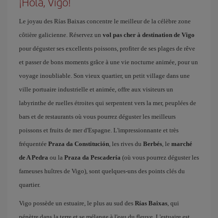
¡Hola, Vigo!
Le joyau des Rías Baixas concentre le meilleur de la célèbre zone
côtière galicienne. Réservez un
vol pas cher à destination de Vigo
pour déguster ses excellents poissons, profiter de ses plages de rêve
et passer de bons moments grâce à une vie nocturne animée, pour un
voyage inoubliable. Son vieux quartier, un petit village dans une
ville portuaire industrielle et animée, offre aux visiteurs un
labyrinthe de ruelles étroites qui serpentent vers la mer, peuplées de
bars et de restaurants où vous pourrez déguster les meilleurs
poissons et fruits de mer d'Espagne. L'impressionnante et très
fréquentée
Praza da Constitución
, les rives du
Berbés
, le
marché
de A Pedra
ou la
Praza da Pescadería
(où vous pourrez déguster les
fameuses huîtres de Vigo), sont quelques-uns des points clés du
quartier.
Vigo possède un estuaire, le plus au sud des
Rías Baixas
, qui
pénètre dans la terre et se mélange à l'eau du fleuve. L'estuaire est,