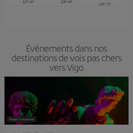
12º
/
6º
13º
/
6º
14º
/
7º
Événements dans nos
destinations de vols pas chers
vers Vigo
Image: Lazartivan