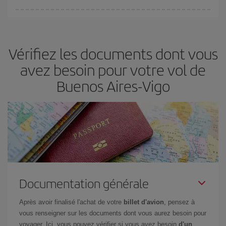
Vous pouvez trouver des vols économiques tous les jours de la
semaine. Les clés pour trouver les meilleurs prix sont
d'anticiper
et d'être flexible.
En règle générale,
plus tôt
vous réservez vos
Vérifiez les documents dont vous
billets, plus vous bénéficiez de prix économiques. De plus, en
restant flexible sur les dates et les horaires de vol lors de votre
avez besoin pour votre vol de
recherche, vous pourrez
choisir le prix le plus économique.
Buenos Aires-Vigo
Documentation générale
Après avoir finalisé l'achat de votre
billet d'avion
, pensez à
vous renseigner sur les documents dont vous aurez besoin pour
voyager. Ici, vous pouvez vérifier si vous avez besoin
d'un