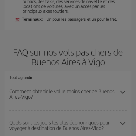
publics, des taxis, des services de navette et des
locations de voitures, avec un accès par les
principaux axes routiers.
Terminaux:
Un pour les passagers et un pour le fret.
FAQ sur nos vols pas chers de
Buenos Aires à Vigo
Tout agrandir
Comment obtenir le vol le moins cher de Buenos
Aires-Vigo?
Économisez sur votre billet d'avion de Buenos Aires-Vigo-dest et
bénéficiez du tarif le plus bas en évitant les hautes saisons, en
Quels sont les jours les plus économiques pour
voyager à destination de Buenos Aires-Vigo?
achetant à l'avance et en restant flexible sur les dates et les
horaires de votre aller-retour.