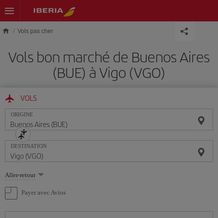
Skip to main content
Vols pas cher
Vols bon marché de Buenos Aires
(BUE) à Vigo (VGO)
VOLS
ORIGINE
DESTINATION
Sélectionnez
Aller-retour
une
option
Payer avec Avios