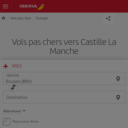
Skip to main content
Vols pas cher
Europe
Vols pas chers vers Castille La
Manche
VOLS
ORIGINE
Destination
Sélectionnez
Aller-retour
une
option
Payer avec Avios