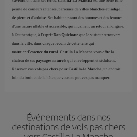
s'aventurent dans ses terres.
Castilla-La Mancha
est une belle toile
peinte de couleurs intenses, parsemée de
villes blanches et indigo
,
de pierre et d'ardoise. Ses habitants sont des hommes et des femmes
d'une nature affable et accessible, qui incarnent un retour à l'origine,
à l'authentique, à l'
esprit Don Quichotte
que le visiteur retrouvera
dans la ville. dans chaque recoin de cette terre qui
maintient
l'essence du rural
. Castilla La-Mancha vous offre la
chaleur de ses
paysages naturels
qui enveloppent et séduisent.
Réservez vos
vols pas chers pour Castilla-la Mancha
, un endroit
loin du bruit et de la hâte que vous ne pouvez pas manquer.
Événements dans nos
destinations de vols pas chers
vers Castille La Manche