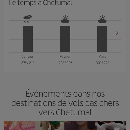
Le temps à Chetumal
Janvier
Février
Mars
27º
/
21º
28º
/
22º
30º
/
22º
Événements dans nos
destinations de vols pas chers
vers Chetumal