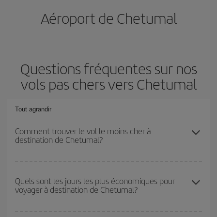
Aéroport de Chetumal
Questions fréquentes sur nos
vols pas chers vers Chetumal
Tout agrandir
Comment trouver le vol le moins cher à
destination de Chetumal?
Économisez sur votre billet d'avion et bénéficiez du tarif le plus
bas en évitant les hautes saisons, en achetant à l'avance et en
Quels sont les jours les plus économiques pour
voyager à destination de Chetumal?
restant flexible sur les dates et les horaires de votre aller-retour. Si
vous n'avez pas d'idée de destination précise pour votre voyage,
jetez un coup œil à nos offres et laissez-vous inspirer : vous
Pour découvrir quels jours bénéficient des tarifs les plus bas, il