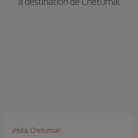
à destination de Chetumal
¡Hola, Chetumal!