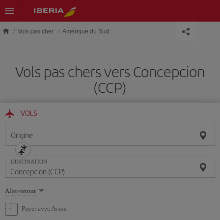
Skip to main content
Vols pas cher
Amérique du Sud
Vols pas chers vers Concepcion
(CCP)
VOLS
Origine
DESTINATION
Sélectionnez
Aller-retour
une
option
Payer avec Avios