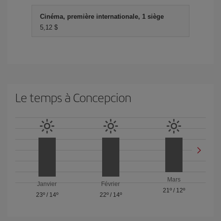
Cinéma, première internationale, 1 siège
5,12 $
Le temps à Concepcion
Mars
Janvier
Février
21º
/
12º
23º
/
14º
22º
/
14º