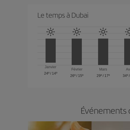
Le temps à Dubai
Janvier
Février
Mars
Av
24º
/
14º
26º
/
15º
29º
/
17º
34º
Événements da