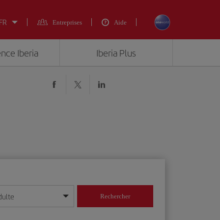
 FR
Entreprises
Aide
ence Iberia
Iberia Plus
dulte
Rechercher
r/mois/année