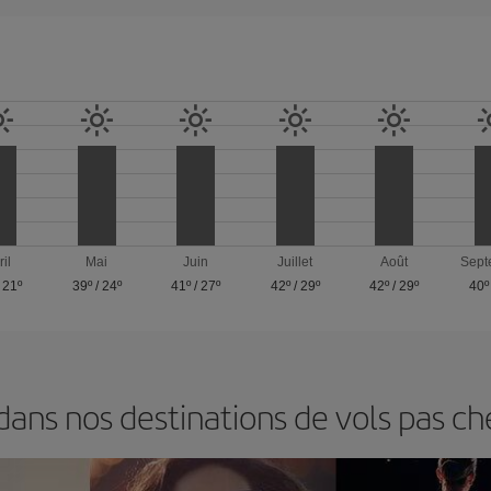
ril
Mai
Juin
Juillet
Août
Sept
/
21º
39º
/
24º
41º
/
27º
42º
/
29º
42º
/
29º
40º
ns nos destinations de vols pas ch