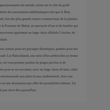
impressionnantes du monde, située sur la côte du golfe
ï abrite des monuments emblématiques tels que le Burj
all, l'un des plus grands centres commerciaux de la planète.
 la Fontaine de Dubaï, un spectacle d'eau et de lumière qui
trouveront également un large choix d'hôtels 5 étoiles, de
diale.
est connue pour ses paysages désertiques, parfaits pour des
rd. Les Palm Islands, une série d'îles artificielles en forme
le, où vous pourrez profiter de plages privées et de
tée pour sa vie nocturne, avec un large choix de bars, clubs
e internationale aux plats locaux traditionnels. Avec son
est une destination qui offre des possibilités infinies. Un
s pas chers dès aujourd'hui.