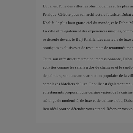
Dubaï est l'une des villes les plus modernes et les plus 
Persique. Célèbre pour son architecture futuriste, Duba
Khalifa, le plus haut gratte-ciel du monde, et le Dubai M
La ville offre également des expériences uniques, comme
se déroule devant le Burj Khalifa. Les amateurs de luxe 
boutiques exclusives et de restaurants de renommée mon
Outre son infrastructure urbaine impressionnante, Dubaï 
activités comme les safaris à dos de chameau et le sandboa
de palmiers, sont une autre attraction populaire de la vil
complexes hôteliers de luxe. La ville est également répu
et restaurants proposant une cuisine variée, de la cuisin
mélange de modernité, de luxe et de culture arabe, Dubaï 
lieu idéal pour se détendre vous attend. Réservez vos vol