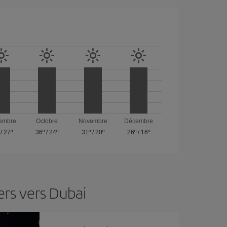
embre
Octobre
Novembre
Décembre
/
27º
36º
/
24º
31º
/
20º
26º
/
16º
ers vers Dubai