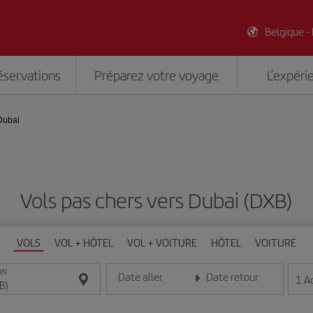
Belgique -
éservations
Préparez votre voyage
L’expéri
Dubai
Vols pas chers vers Dubai (DXB)
VOLS
VOL + HÔTEL
VOL + VOITURE
HÔTEL
VOITURE
ON
Date aller
Date retour
1
A
Entrez la date au format jour/mois/année
Entrez la date au format jou