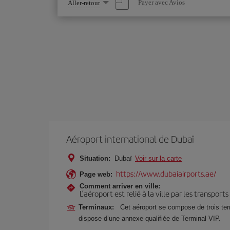
Sélectionnez
Payer avec Avios
Aller-retour
une
option
Aéroport international de Dubaï
Situation:
Dubaï
Voir sur la carte
https://www.dubaiairports.ae/
Page web:
Comment arriver en ville:
L’aéroport est relié à la ville par les transport
Terminaux:
Cet aéroport se compose de trois ter
dispose d’une annexe qualifiée de Terminal VIP.