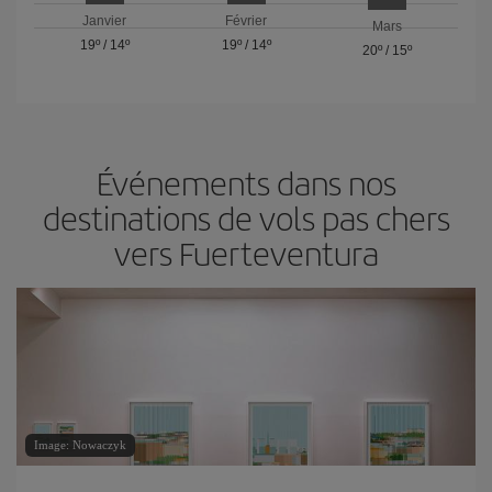
Janvier
Février
Mars
19º
/
14º
19º
/
14º
20º
/
15º
Événements dans nos
destinations de vols pas chers
vers Fuerteventura
Image: Nowaczyk