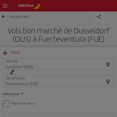
Skip to main content
Vols pas cher
Vols bon marché de Dusseldorf
(DUS) à Fuerteventura (FUE)
VOLS
ORIGINE
DESTINATION
Sélectionnez
Aller-retour
une
option
Payer avec Avios