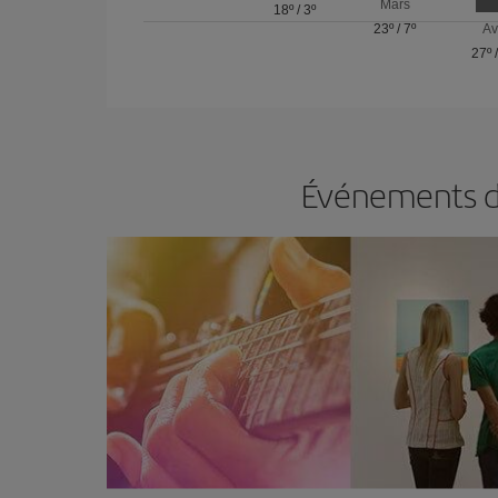
Mars
18º
/
3º
23º
/
7º
Av
27º
Événements da