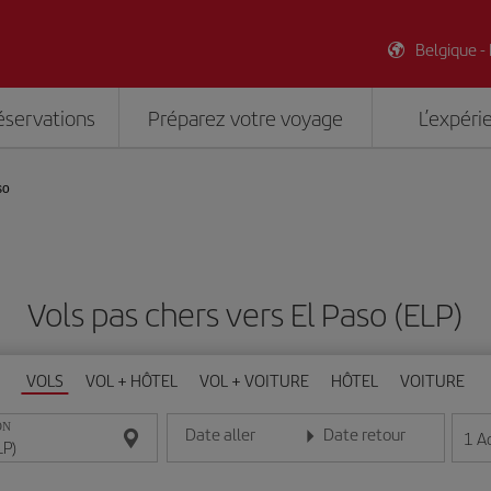
Belgique -
éservations
Préparez votre voyage
L’expéri
so
Vols pas chers vers El Paso (ELP)
VOLS
VOL + HÔTEL
VOL + VOITURE
HÔTEL
VOITURE
ON
Date aller
Date retour
1
A
Entrez la date au format jour/mois/année
Entrez la date au format jou