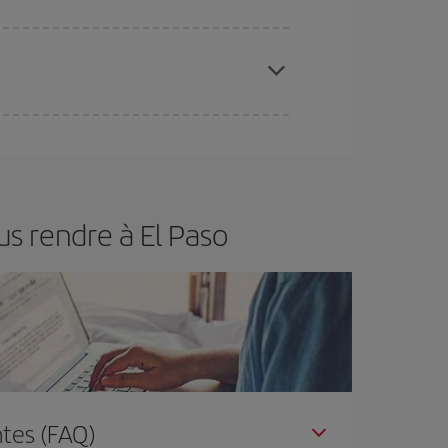
 disponibilité ou de l'épuisement des tarifs les
ertain d'acheter le vol le moins cher.
s rendre à El Paso
tes (FAQ)