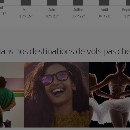
ril
Mai
Juin
Juillet
Août
Sept
/
11º
31º
/
15º
36º
/
21º
35º
/
22º
34º
/
21º
31º
ns nos destinations de vols pas cher