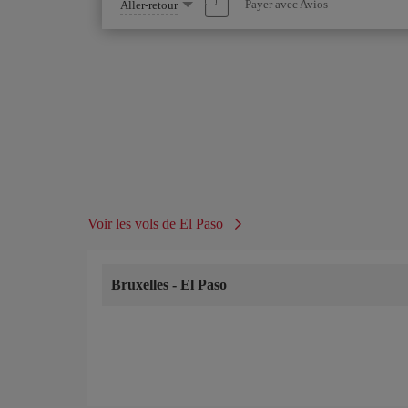
Sélectionnez
Payer avec Avios
Aller-retour
une
option
Voir les vols de El Paso
Bruxelles
-
El Paso