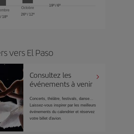
19º
/
6º
Octobre
embre
26º
/
12º
/
18º
s vers El Paso
Consultez les
événements à venir
Concerts, théâtre, festivals, danse…
Laissez-vous inspirer par les meilleurs
événements du calendrier et réservez
votre billet d'avion.