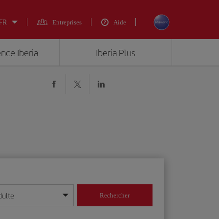
 FR
Entreprises
Aide
ence Iberia
Iberia Plus
dulte
Rechercher
r/mois/année