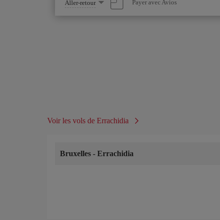
Sélectionnez
Payer avec Avios
Aller-retour
une
option
Voir les vols de Errachidia
Bruxelles
-
Errachidia