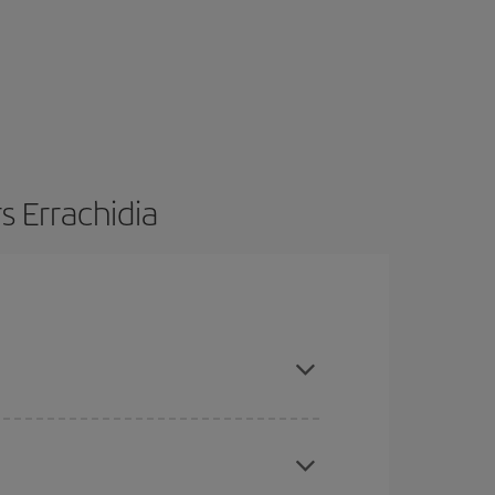
s Errachidia
restant flexible sur les dates et les horaires de
vous inspirer : vous trouverez sûrement le vol le