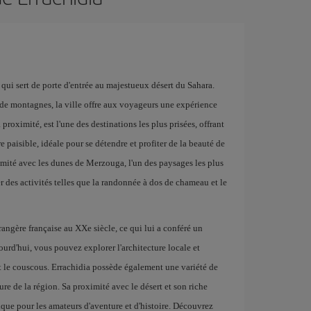
 qui sert de porte d'entrée au majestueux désert du Sahara.
 de montagnes, la ville offre aux voyageurs une expérience
 proximité, est l'une des destinations les plus prisées, offrant
 paisible, idéale pour se détendre et profiter de la beauté de
imité avec les dunes de Merzouga, l'un des paysages les plus
 des activités telles que la randonnée à dos de chameau et le
angère française au XXe siècle, ce qui lui a conféré un
jourd'hui, vous pouvez explorer l'architecture locale et
et le couscous. Errachidia possède également une variété de
lture de la région. Sa proximité avec le désert et son riche
ique pour les amateurs d'aventure et d'histoire. Découvrez