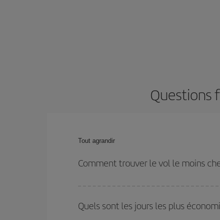
Questions f
Tout agrandir
Comment trouver le vol le moins cher
Économisez sur votre billet d'avion et bénéficiez d
votre aller-retour. Si vous n'avez pas d'idée de de
Quels sont les jours les plus économ
plus économique.