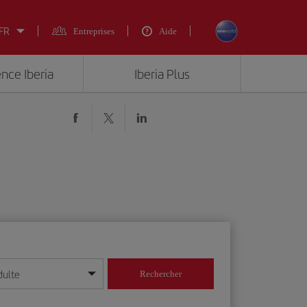
 FR
Entreprises
Aide
ence Iberia
Iberia Plus
dulte
Rechercher
r/mois/année