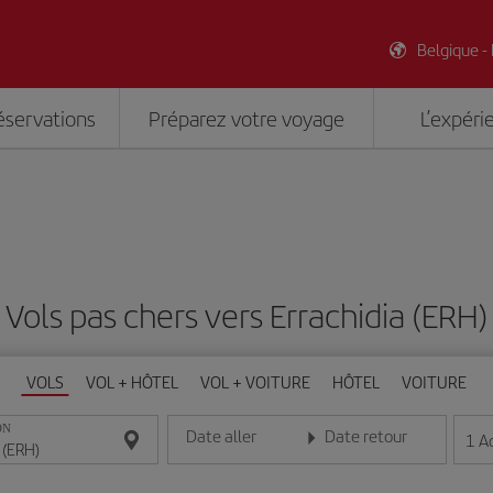
Belgique -
éservations
Préparez votre voyage
L’expéri
Vols pas chers vers Errachidia (ERH)
VOLS
VOL + HÔTEL
VOL + VOITURE
HÔTEL
VOITURE
ON
Date aller
Date retour
1
A
Entrez la date au format jour/mois/année
Entrez la date au format jou