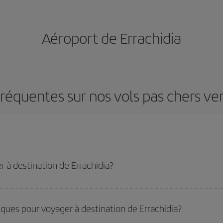
Aéroport de Errachidia
réquentes sur nos vols pas chers ver
 à destination de Errachidia?
u tarif le plus bas en évitant les hautes saisons, en achetant à l'avance et en 
stination précise pour votre voyage, jetez un coup œil à nos offres et laissez-
iques pour voyager à destination de Errachidia?