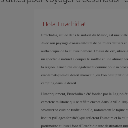
¡Hola, Errachidia!
Errachidia, située dans le sud-est du Maroc, est une ville
Avec son paysage d'oasis entouré de palmiers dattiers et
authentique de la culture berbère. L'oasis de Ziz, située à
un spectacle naturel à couper le souffle et une atmosphère
la région. Errachidia est également connue pour sa prox
emblématiques du désert marocain, où l'on peut pratiquer
camping dans le désert.
Historiquement, Errachidia a été fondée par la Légion étr
caractère militaire qui se reflète encore dans la ville. Au
savourer sa cuisine traditionnelle, notamment le tajine 
ksours (villages fortifiés) qui reflètent l'histoire et la cu
patrimoine culturel font d'Errachidia une destination un