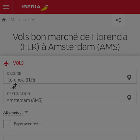
Skip to main content
Vols pas cher
Vols bon marché de Florencia
(FLR) à Amsterdam (AMS)
VOLS
ORIGINE
DESTINATION
Sélectionnez
Aller-retour
une
option
Payer avec Avios