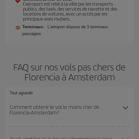
L’aéroport est relié à la ville par les transports
publics, des taxis, des services de navette et des
locations de voitures, avec un accès par les
principaux axes routiers.
Terminaux:
L’aéroport dispose de 3 terminaux
passagers.
FAQ sur nos vols pas chers de
Florencia à Amsterdam
Tout agrandir
Comment obtenir le vol le moins cher de
Florencia-Amsterdam?
Économisez sur votre billet d'avion de Florencia-Amsterdam-dest
et bénéficiez du tarif le plus bas en évitant les hautes saisons, en
Quels sont les jours les plus économiques pour