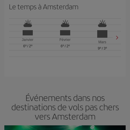
Le temps à Amsterdam
Janvier
Février
Mars
6º
/
2º
6º
/
2º
9º
/
3º
Événements dans nos
destinations de vols pas chers
vers Amsterdam