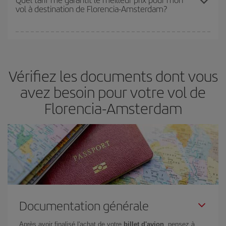
vol à destination de Florencia-Amsterdam?
disponibilité ou de l'épuisement des tarifs les plus économiques
(touristiques). Par conséquent, réserver à l'avance est
fondamental
pour trouver des
vols pas chers
.
Iberia propose plusieurs tarifs, afin de vous garantir le meilleur prix
en fonction de vos besoins. Avec le tarif Basic, vous êtes certain
d'acheter le vol le moins cher.
Vérifiez les documents dont vous
avez besoin pour votre vol de
Florencia-Amsterdam
Documentation générale
Après avoir finalisé l'achat de votre
billet d'avion
, pensez à