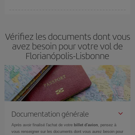
(touristiques). Par conséquent, réserver à l'avance est
fondamental
pour trouver des
vols pas chers
.
Iberia propose plusieurs tarifs, afin de vous garantir le meilleur prix
en fonction de vos besoins. Avec le tarif Basic, vous êtes certain
d'acheter le vol le moins cher.
Vérifiez les documents dont vous
avez besoin pour votre vol de
Florianópolis-Lisbonne
Documentation générale
Après avoir finalisé l'achat de votre
billet d'avion
, pensez à
vous renseigner sur les documents dont vous aurez besoin pour