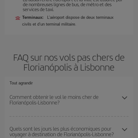
de nombreuses lignes de bus, de métro et des
services de taxi.
Terminaux:
L’aéroport dispose de deux terminaux
civils et d’un terminal militaire.
FAQ sur nos vols pas chers de
Florianópolis à Lisbonne
Tout agrandir
Comment obtenir le vol le moins cher de
Florianópolis-Lisbonne?
Économisez sur votre billet d'avion de Florianópolis-Lisbonne-dest
et bénéficiez du tarif le plus bas en évitant les hautes saisons, en
Quels sont les jours les plus économiques pour
voyager à destination de Florianópolis-Lisbonne?
achetant à l'avance et en restant flexible sur les dates et les