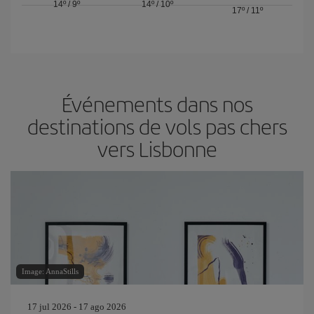
14º
/
9º
14º
/
10º
17º
/
11º
Événements dans nos
destinations de vols pas chers
vers Lisbonne
Image: AnnaStills
17 jul 2026 - 17 ago 2026