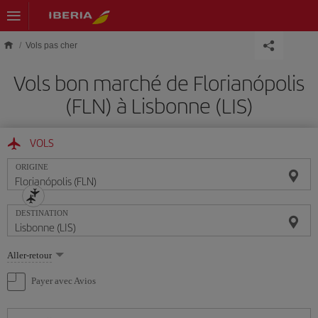
Skip to main content
Vols pas cher
Vols bon marché de Florianópolis
(FLN) à Lisbonne (LIS)
VOLS
ORIGINE
DESTINATION
Sélectionnez
Aller-retour
une
option
Payer avec Avios