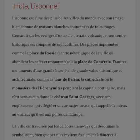
¡Hola, Lisbonne!
Lisbonne est l'une des plus belles villes du monde avec son image
bien connue de maisons blanches couronnées de toits rouges.
Construit sur les vestiges d'un ancien terrain volcanique, son centre
historique est composé de sept collines. Des places imposantes
comme la
place du Rossío
(centre névralgique de la ville où
abondent les cafés et restaurants) ou la
place do Comércio
. D'autres
monuments d'une grande beauté et de grande valeur historique et
architecturale, comme la
tour de Belém
, la
cathédrale
ou le
monastère des Hiéronymites
peuplent la capitale portugaise, mais
c'est sans aucun doute le
château Saint-Georges
, avec son
emplacement privilégié et sa vue majestueuse, qui rappelle le mieux
au visiteur qu'il est aux portes de l'Europe.
La ville est traversée par les célèbres tramways qui désormais la
symbolisent, bien que ses rues invitent également à flâner et à