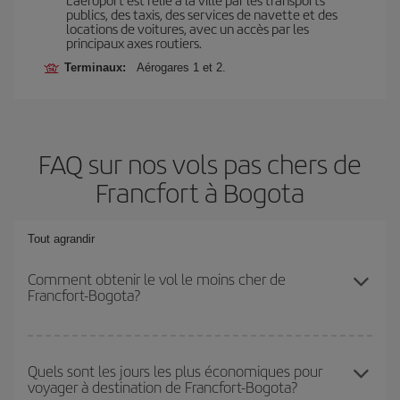
publics, des taxis, des services de navette et des
locations de voitures, avec un accès par les
principaux axes routiers.
Terminaux:
Aérogares 1 et 2.
FAQ sur nos vols pas chers de
Francfort à Bogota
Tout agrandir
Comment obtenir le vol le moins cher de
Francfort-Bogota?
Économisez sur votre billet d'avion de Francfort-Bogota-dest et
bénéficiez du tarif le plus bas en évitant les hautes saisons, en
Quels sont les jours les plus économiques pour
voyager à destination de Francfort-Bogota?
achetant à l'avance et en restant flexible sur les dates et les