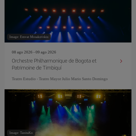
Image: Emvat Mosakovskis
08 ago 2026 - 09 ago 2026
Orchestre Philharmonique de Bogota et
Patrimoine de Timbiquí
Teatro Estudio - Teatro Mayor Julio Mario Santo Domingo
Image: TanitaKo