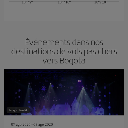
18º
/
9º
18º
/
10º
18º
/
10º
Événements dans nos
destinations de vols pas chers
vers Bogota
Image: Kozlik
07 ago 2026 - 08 ago 2026