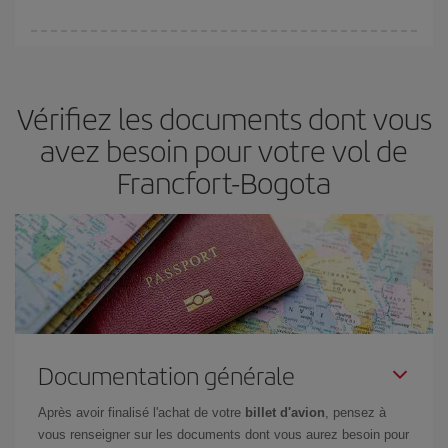
(touristiques). Par conséquent, réserver à l'avance est
fondamental
pour trouver des
vols pas chers
.
Iberia propose plusieurs tarifs, afin de vous garantir le meilleur prix
en fonction de vos besoins. Avec le tarif Basic, vous êtes certain
d'acheter le vol le moins cher.
Vérifiez les documents dont vous
avez besoin pour votre vol de
Francfort-Bogota
Documentation générale
Après avoir finalisé l'achat de votre
billet d'avion
, pensez à
vous renseigner sur les documents dont vous aurez besoin pour