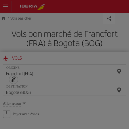
Skip to main content
Vols pas cher
Vols bon marché de Francfort
(FRA) à Bogota (BOG)
VOLS
ORIGINE
DESTINATION
Sélectionnez
Aller-retour
une
option
Payer avec Avios