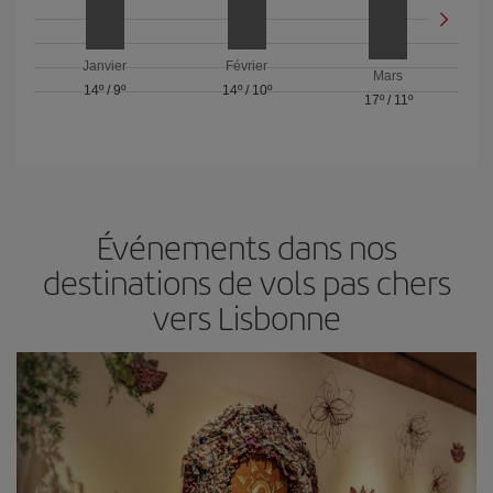
Janvier
Février
Mars
14º
/
9º
14º
/
10º
17º
/
11º
Événements dans nos
destinations de vols pas chers
vers Lisbonne