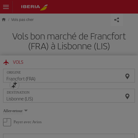
Skip to main content
Vols pas cher
Vols bon marché de Francfort
(FRA) à Lisbonne (LIS)
VOLS
ORIGINE
DESTINATION
Sélectionnez
Aller-retour
une
option
Payer avec Avios