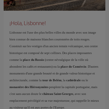
¡Hola, Lisbonne!
Lisbonne est l'une des plus belles villes du monde avec son image
bien connue de maisons blanches couronnées de toits rouges.
Construit sur les vestiges d'un ancien terrain volcanique, son centre
historique est composé de sept collines. Des places imposantes
comme la
place du Rossío
(centre névralgique de la ville où
abondent les cafés et restaurants) ou la
place do Comércio
. D'autres
monuments d'une grande beauté et de grande valeur historique et
architecturale, comme la
tour de Belém
, la
cathédrale
ou le
monastère des Hiéronymites
peuplent la capitale portugaise, mais
c'est sans aucun doute le
château Saint-Georges
, avec son
emplacement privilégié et sa vue majestueuse, qui rappelle le mieux
au visiteur qu'il est aux portes de l'Europe.