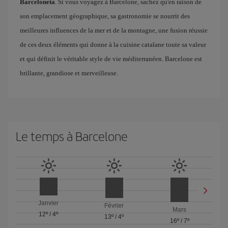
Barceloneta
. Si vous voyagez à Barcelone, sachez qu'en raison de
son emplacement géographique, sa gastronomie se nourrit des
meilleures influences de la mer et de la montagne, une fusion réussie
de ces deux éléments qui donne à la cuisine catalane toute sa valeur
et qui définit le véritable style de vie méditerranéen. Barcelone est
brillante, grandiose et merveilleuse.
Le temps à Barcelone
Janvier
Février
Mars
12º
/
4º
13º
/
4º
16º
/
7º