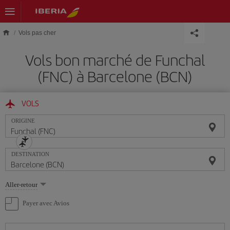
Skip to main content
Vols pas cher
Vols bon marché de Funchal
(FNC) à Barcelone (BCN)
VOLS
ORIGINE
DESTINATION
Sélectionnez
Aller-retour
une
option
Payer avec Avios