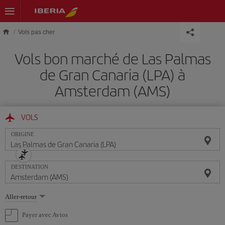
Skip to main content
Vols pas cher
Vols bon marché de Las Palmas
de Gran Canaria (LPA) à
Amsterdam (AMS)
VOLS
ORIGINE
DESTINATION
Sélectionnez
Aller-retour
une
option
Payer avec Avios