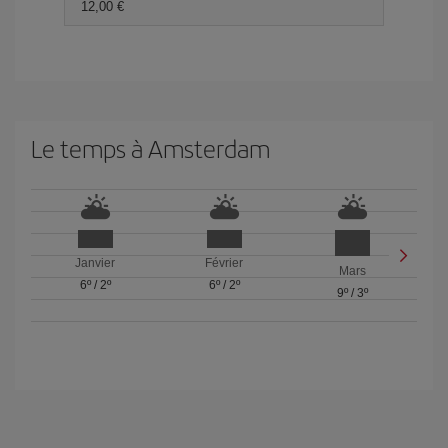
12,00 €
Le temps à Amsterdam
Janvier
Février
Mars
6º
/
2º
6º
/
2º
9º
/
3º