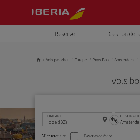
Skip to main content
Réserver
Gestion de r
Vols pas cher
Europe
Pays-Bas
Amsterdam
Vols bo
ORIGINE
DESTINATI
Sélectionnez
Payer avec Avios
Aller-retour