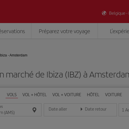
Belgique -
éservations
Préparez votre voyage
L’expéri
Ibiza - Amsterdam
n marché de Ibiza (IBZ) à Amsterd
VOLS
VOL + HÔTEL
VOL + VOITURE
HÔTEL
VOITURE
ON
Date aller
Date retour
1
A
Entrez la date au format jour/mois/année
Entrez la date au format jou