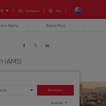
 FR
Entreprises
Aide
ence Iberia
Iberia Plus
am (AMS)
dulte
Rechercher
r/mois/année
Economy