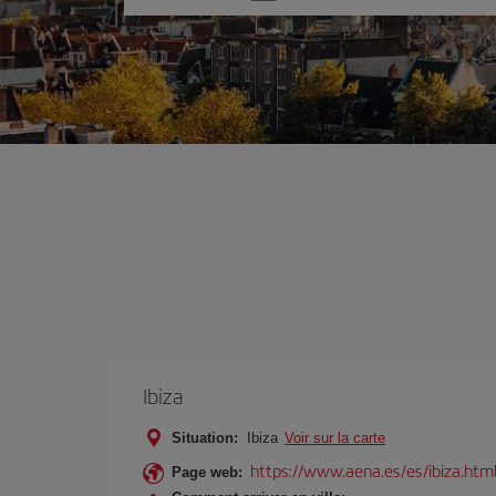
une
option
Ibiza
Situation:
Ibiza
Voir sur la carte
https://www.aena.es/es/ibiza.htm
Page web: