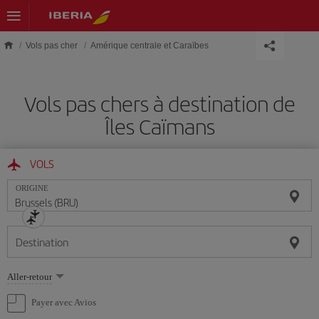
Skip to main content
Vols pas cher
Amérique centrale et Caraïbes
Vols pas chers à destination de
Îles Caïmans
VOLS
ORIGINE
Destination
Sélectionnez
Aller-retour
une
option
Payer avec Avios