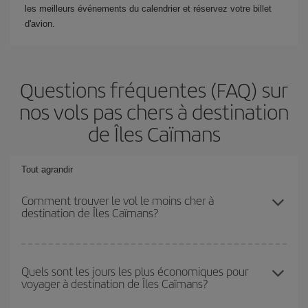
les meilleurs événements du calendrier et réservez votre billet
d'avion.
Questions fréquentes (FAQ) sur
nos vols pas chers à destination
de Îles Caïmans
Tout agrandir
Comment trouver le vol le moins cher à
destination de Îles Caïmans?
Économisez sur votre billet d'avion et bénéficiez du tarif le plus
bas en évitant les hautes saisons, en achetant à l'avance et en
Quels sont les jours les plus économiques pour
voyager à destination de Îles Caïmans?
restant flexible sur les dates et les horaires de votre aller-retour. Si
vous n'avez pas d'idée de destination précise pour votre voyage,