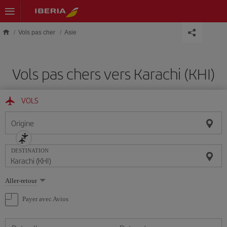
Skip to main content
Vols pas cher
Asie
Vols pas chers vers Karachi (KHI)
VOLS
Origine
DESTINATION
Sélectionnez
Aller-retour
une
option
Payer avec Avios