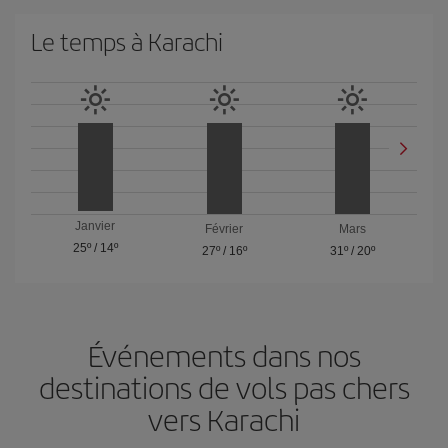
Le temps à Karachi
Janvier
Février
Mars
25º
/
14º
27º
/
16º
31º
/
20º
Événements dans nos
destinations de vols pas chers
vers Karachi