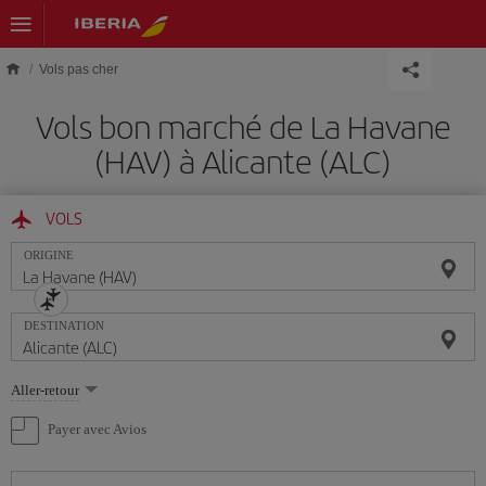
Skip to main content
Vols pas cher
Vols bon marché de La Havane
(HAV) à Alicante (ALC)
VOLS
ORIGINE
DESTINATION
Sélectionnez
Aller-retour
une
option
Payer avec Avios