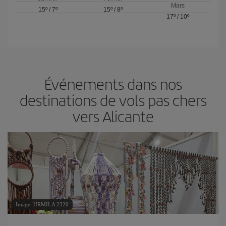
Mars
15º
/
7º
15º
/
8º
17º
/
10º
Événements dans nos
destinations de vols pas chers
vers Alicante
Image: URMILA 2320