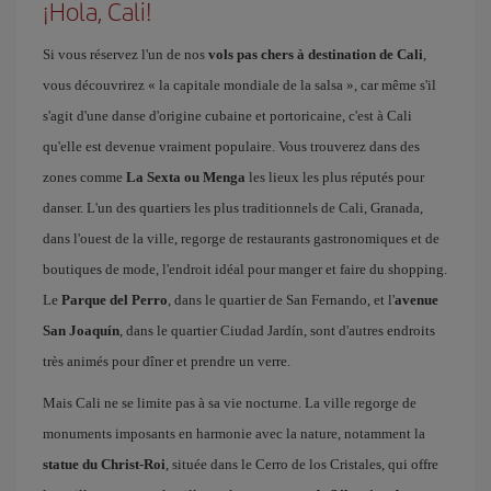
¡Hola, Cali!
Si vous réservez l'un de nos
vols pas chers à destination de Cali
,
vous découvrirez « la capitale mondiale de la salsa », car même s'il
s'agit d'une danse d'origine cubaine et portoricaine, c'est à Cali
qu'elle est devenue vraiment populaire. Vous trouverez dans des
zones comme
La Sexta ou Menga
les lieux les plus réputés pour
danser. L'un des quartiers les plus traditionnels de Cali, Granada,
dans l'ouest de la ville, regorge de restaurants gastronomiques et de
boutiques de mode, l'endroit idéal pour manger et faire du shopping.
Le
Parque del Perro
, dans le quartier de San Fernando, et l'
avenue
San Joaquín
, dans le quartier Ciudad Jardín, sont d'autres endroits
très animés pour dîner et prendre un verre.
Mais Cali ne se limite pas à sa vie nocturne. La ville regorge de
monuments imposants en harmonie avec la nature, notamment la
statue du Christ-Roi
, située dans le Cerro de los Cristales, qui offre