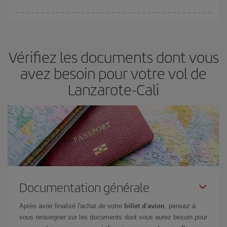
fondamental
pour trouver des
vols pas chers
.
Iberia propose plusieurs tarifs, afin de vous garantir le meilleur prix
en fonction de vos besoins. Avec le tarif Basic, vous êtes certain
d'acheter le vol le moins cher.
Vérifiez les documents dont vous
avez besoin pour votre vol de
Lanzarote-Cali
Documentation générale
Après avoir finalisé l'achat de votre
billet d'avion
, pensez à
vous renseigner sur les documents dont vous aurez besoin pour