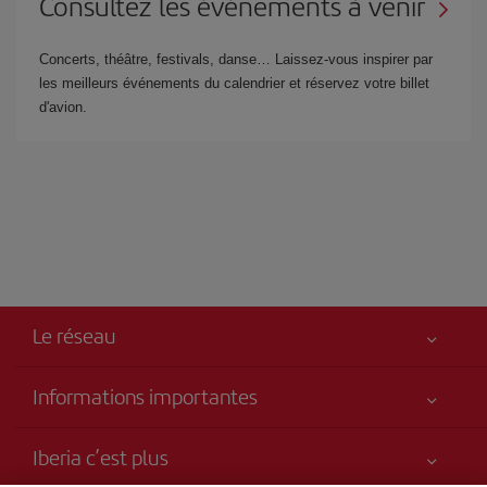
Consultez les événements à venir
Concerts, théâtre, festivals, danse… Laissez-vous inspirer par
les meilleurs événements du calendrier et réservez votre billet
d'avion.
Le réseau
Informations importantes
Votre sécurité est notre priorité
Iberia c’est plus
Accessibilité