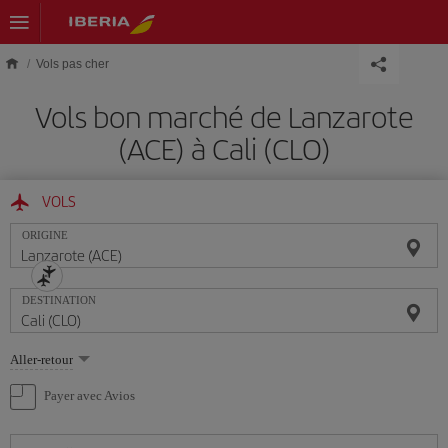
Skip to main content
Vols pas cher
Vols bon marché de Lanzarote
(ACE) à Cali (CLO)
VOLS
ORIGINE
DESTINATION
Sélectionnez
Aller-retour
une
option
Payer avec Avios