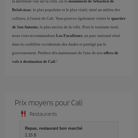
la meilleure vue sur la ville, ou le
monument de Sébastien de
Belalcázar
, le plus populaire et le plus visité, situé au milieu des
collines, à l'ouest de Cali. Vous pouvez également visiter le
quartier
de San Antonio
, le plus ancien de la ville. Pour le tourisme rural,
nous vous recommandons
Los Farallones
, un parc national situé
dans la cordillère occidentale des Andes et protégé par le
gouvernement. Profitez dès maintenant de l'une de nos
offres de
vols à destination de Cali
!
Prix ​​moyens pour Cali
Restaurants
Repas, restaurant bon marché
2,15 $