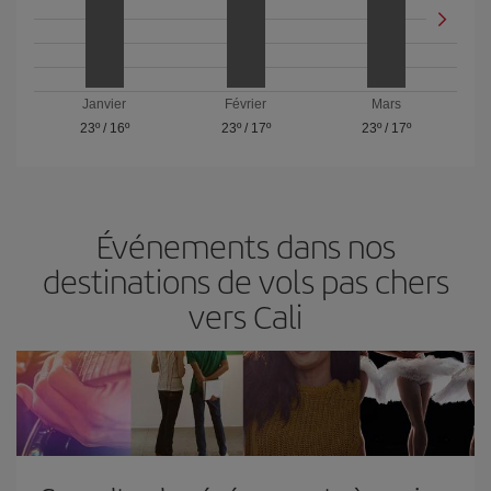
Janvier
Février
Mars
23º
/
16º
23º
/
17º
23º
/
17º
Événements dans nos
destinations de vols pas chers
vers Cali