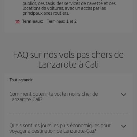
publics, des taxis, des services de navette et des
locations de voitures, avec un accès par les
principaux axes routiers.
Terminaux:
Terminaux 1 et 2
FAQ sur nos vols pas chers de
Lanzarote à Cali
Tout agrandir
Comment obtenir le vol le moins cher de
Lanzarote-Cali?
Économisez sur votre billet d'avion de Lanzarote-Cali-dest et
bénéficiez du tarif le plus bas en évitant les hautes saisons, en
Quels sont les jours les plus économiques pour
voyager à destination de Lanzarote-Cali?
achetant à l'avance et en restant flexible sur les dates et les
horaires de votre aller-retour.