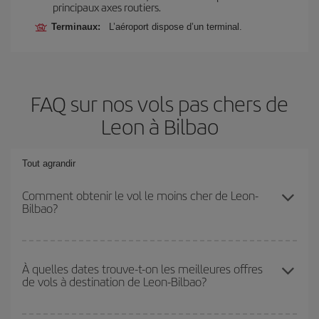
principaux axes routiers.
Terminaux:
L’aéroport dispose d’un terminal.
FAQ sur nos vols pas chers de
Leon à Bilbao
Tout agrandir
Comment obtenir le vol le moins cher de Leon-
Bilbao?
Économisez sur votre billet d'avion de Leon-Bilbao-dest et
bénéficiez du tarif le plus bas en évitant les hautes saisons, en
À quelles dates trouve-t-on les meilleures offres
de vols à destination de Leon-Bilbao?
achetant à l'avance et en restant flexible sur les dates et les
horaires de votre aller-retour.