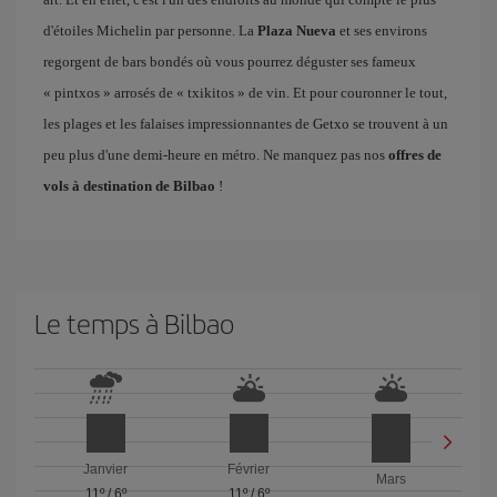
d'étoiles Michelin par personne. La
Plaza Nueva
et ses environs
regorgent de bars bondés où vous pourrez déguster ses fameux
« pintxos » arrosés de « txikitos » de vin. Et pour couronner le tout,
les plages et les falaises impressionnantes de Getxo se trouvent à un
peu plus d'une demi-heure en métro. Ne manquez pas nos
offres de
vols à destination de Bilbao
!
Le temps à Bilbao
Janvier
Février
Mars
11º
/
6º
11º
/
6º