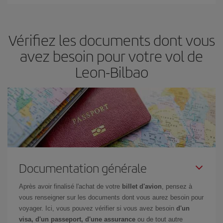
Vous pouvez trouver des vols économiques tous les jours de la
semaine. Les clés pour trouver les meilleurs prix sont
d'anticiper
et d'être flexible.
En règle générale,
plus tôt
vous réservez vos
Vérifiez les documents dont vous
billets, plus vous bénéficiez de prix économiques. De plus, en
restant flexible sur les dates et les horaires de vol lors de votre
avez besoin pour votre vol de
recherche, vous pourrez
choisir le prix le plus économique.
Leon-Bilbao
Documentation générale
Après avoir finalisé l'achat de votre
billet d'avion
, pensez à
vous renseigner sur les documents dont vous aurez besoin pour
voyager. Ici, vous pouvez vérifier si vous avez besoin
d'un
visa, d'un passeport, d'une assurance
ou de tout autre