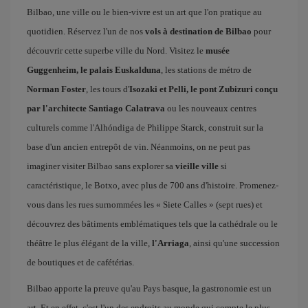
Bilbao, une ville ou le bien-vivre est un art que l'on pratique au
quotidien. Réservez l'un de nos
vols à destination de Bilbao
pour
découvrir cette superbe ville du Nord. Visitez le
musée
Guggenheim, le palais Euskalduna
, les stations de métro de
Norman Foster
, les tours d'
Isozaki et Pelli, le pont Zubizuri conçu
par l'architecte Santiago Calatrava
ou les nouveaux centres
culturels comme l'Alhóndiga de Philippe Starck, construit sur la
base d'un ancien entrepôt de vin. Néanmoins, on ne peut pas
imaginer visiter Bilbao sans explorer sa
vieille ville
si
caractéristique, le Botxo, avec plus de 700 ans d'histoire. Promenez-
vous dans les rues surnommées les « Siete Calles » (sept rues) et
découvrez des bâtiments emblématiques tels que la cathédrale ou le
théâtre le plus élégant de la ville,
l'Arriaga
, ainsi qu'une succession
de boutiques et de cafétérias.
Bilbao apporte la preuve qu'au Pays basque, la gastronomie est un
art. Et en effet, c'est l'un des endroits au monde qui compte le plus