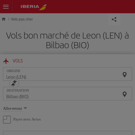
Skip to main content
Vols pas cher
Vols bon marché de Leon (LEN) à
Bilbao (BIO)
VOLS
ORIGINE
DESTINATION
Sélectionnez
Aller-retour
une
option
Payer avec Avios