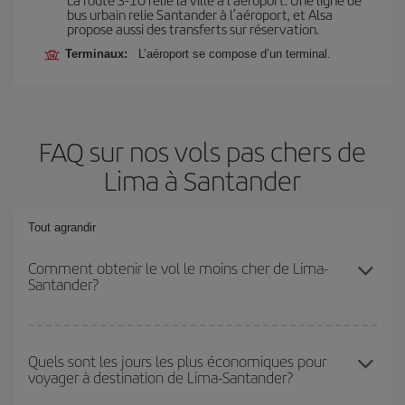
bus urbain relie Santander à l’aéroport, et Alsa
propose aussi des transferts sur réservation.
Terminaux:
L’aéroport se compose d’un terminal.
FAQ sur nos vols pas chers de
Lima à Santander
Tout agrandir
Comment obtenir le vol le moins cher de Lima-
Santander?
Économisez sur votre billet d'avion de Lima-Santander-dest et
bénéficiez du tarif le plus bas en évitant les hautes saisons, en
Quels sont les jours les plus économiques pour
voyager à destination de Lima-Santander?
achetant à l'avance et en restant flexible sur les dates et les
horaires de votre aller-retour.