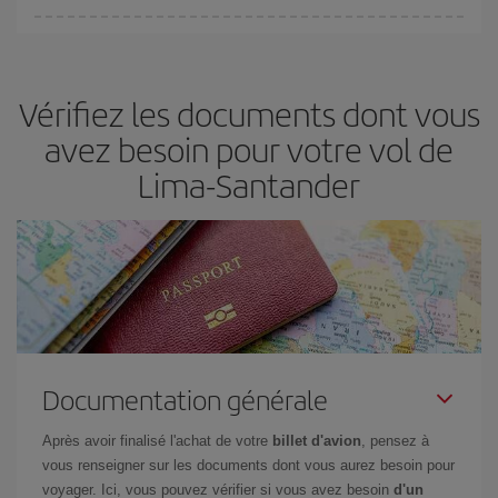
Vous pouvez trouver des vols économiques tous les jours de la
semaine. Les clés pour trouver les meilleurs prix sont
d'anticiper
et d'être flexible.
En règle générale,
plus tôt
vous réservez vos
Vérifiez les documents dont vous
billets, plus vous bénéficiez de prix économiques. De plus, en
restant flexible sur les dates et les horaires de vol lors de votre
avez besoin pour votre vol de
recherche, vous pourrez
choisir le prix le plus économique.
Lima-Santander
Documentation générale
Après avoir finalisé l'achat de votre
billet d'avion
, pensez à
vous renseigner sur les documents dont vous aurez besoin pour
voyager. Ici, vous pouvez vérifier si vous avez besoin
d'un