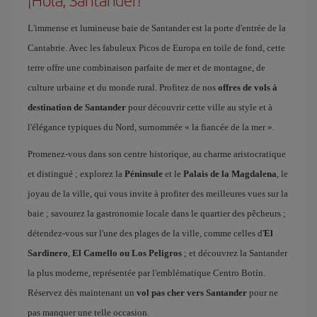
¡Hola, Santander!
L'immense et lumineuse baie de Santander est la porte d'entrée de la
Cantabrie. Avec les fabuleux Picos de Europa en toile de fond, cette
terre offre une combinaison parfaite de mer et de montagne, de
culture urbaine et du monde rural. Profitez de nos
offres de vols à
destination de Santander
pour découvrir cette ville au style et à
l'élégance typiques du Nord, surnommée « la fiancée de la mer ».
Promenez-vous dans son centre historique, au charme aristocratique
et distingué ; explorez la
Péninsule
et le
Palais de la Magdalena
, le
joyau de la ville, qui vous invite à profiter des meilleures vues sur la
baie ; savourez la gastronomie locale dans le quartier des pêcheurs ;
détendez-vous sur l'une des plages de la ville, comme celles d'
El
Sardinero
,
El Camello ou Los Peligros
; et découvrez la Santander
la plus moderne, représentée par l'emblématique Centro Botín.
Réservez dès maintenant un
vol pas cher vers Santander
pour ne
pas manquer une telle occasion.