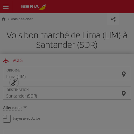
Skip to main content
Vols pas cher
Vols bon marché de Lima (LIM) à
Santander (SDR)
VOLS
ORIGINE
DESTINATION
Sélectionnez
Aller-retour
une
option
Payer avec Avios