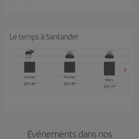
Le temps à Santander
Janvier
Février
Mars
12º
/
6º
12º
/
5º
15º
/
7º
Événements dans nos